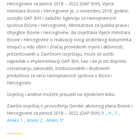
Hercegovine za period 2018 – 2022 (GAP BIH). Vijeće
ministara Bosne i Hercegovine je, u novembru 2018. godine,
usvojilo GAP BIH i zadužilo Agenciju za ravnopravnost
spolova Bosne i Hercegovine, Ministarstva za ljudska prava i
izbjeglice Bosne i Hercegovine, da izvještava Vijeće ministara
Bosne i Hercegovine o realizaciji ovog strateškog dokumenta.
Imajući u vidu obim i značaj provedenih mjera i aktivnosti,
prezentovanih u Završnom izvještaju, može se uočiti
napredak u implementaciji GAP BiH, kao i da je isti doprinio
ostvarivanju zakonskih, institucionalnih i društvenih
preduslova za veću ravnopravnost spolova u Bosni i
Hercegovini.
Izvještaj i anekse možete preuzeti na sljedećem linku:
Završni izvještaj o provođenju Gender akcionog plana Bosne i
Hercegovine za period 2018 – 2022 (GAP BIH)
B
,
H
,
S
,
Aneks 1
,
Aneks 2
,
Aneks 3
“