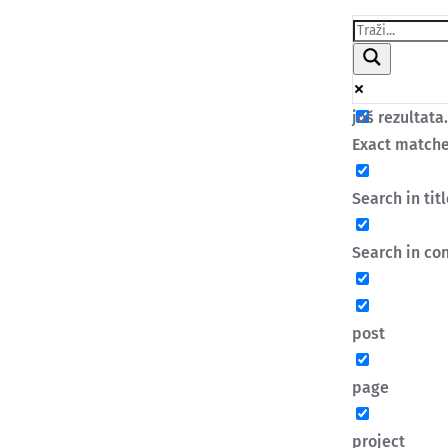
još rezultata.
Exact matche
Search in tit
Search in co
post
page
project