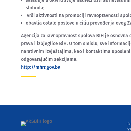
sarađuje u okviru svoje nadležnosti sa nevladini
sloboda;
vrši aktivnosti na promociji ravnopravnosti spol
obavlja ostale poslove u cilju provođenja ovog Z
Agencija za ravnopravnost spolova BIH je osnovna o
prava i izbjeglice BiH. U tom smislu, sve informac
narativnim izvještajima, kao i kontaktima uposleni
odgovarajućim sekcijama.
http://mhrr.gov.ba
D
7