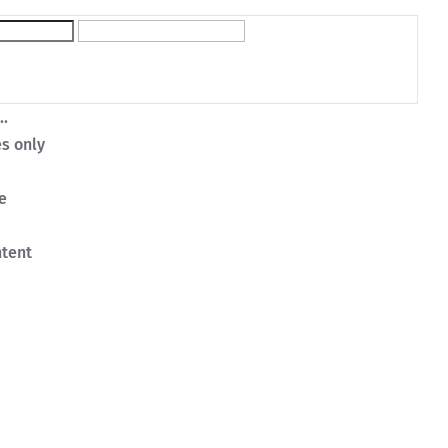
..
s only
le
ntent