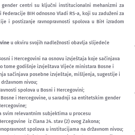
 gender centri su ključni institucionalni mehanizmi za
i Federacije BIH odnosno Vladi RS-a, koji su zaduženi za
ije i postizanje ravnopravnosti spolova u BiH izradom
ovine
u okviru svojih nadležnosti obavlja slijedeće
 Bosni i Hercegovini na osnovu izvještaja koje sačinjava
i o tome godišnje izvještava Vijeće ministara Bosne i
ja sačinjava posebne izvještaje, mišljenja, sugestije i
a državnom nivou;
ravnosti spolova u Bosni i Hercegovini;
a Bosne i Hercegovine, u saradnji sa entitetskim gender
Hercegovine;
 sa svim relevantnim subjektima u procesu
rcegovine iz člana 24. stav (2) ovog Zakona;
vnopravnost spolova u institucijama na državnom nivou;