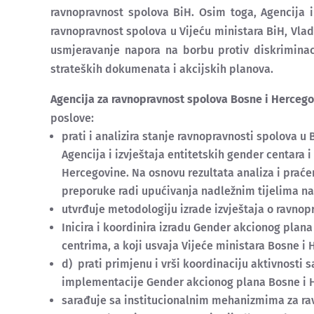
ravnopravnost spolova BiH. Osim toga, Agencija i
ravnopravnost spolova u Vijeću ministara BiH, Vlad
usmjeravanje napora na borbu protiv diskriminac
strateških dokumenata i akcijskih planova.
Agencija za ravnopravnost spolova Bosne i Herceg
poslove:
prati i analizira stanje ravnopravnosti spolova u
Agencija i izvještaja entitetskih gender centara 
Hercegovine. Na osnovu rezultata analiza i praćen
preporuke radi upućivanja nadležnim tijelima n
utvrđuje metodologiju izrade izvještaja o ravnop
Inicira i koordinira izradu Gender akcionog plan
centrima, a koji usvaja Vijeće ministara Bosne i 
d) prati primjenu i vrši koordinaciju aktivnosti
implementacije Gender akcionog plana Bosne i He
sarađuje sa institucionalnim mehanizmima za ra