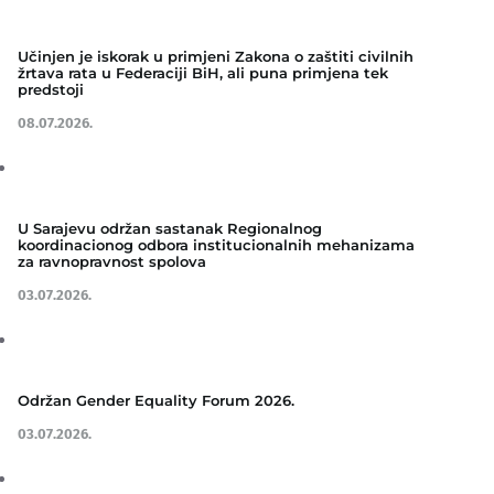
Učinjen je iskorak u primjeni Zakona o zaštiti civilnih
žrtava rata u Federaciji BiH, ali puna primjena tek
predstoji
08.07.2026.
U Sarajevu održan sastanak Regionalnog
koordinacionog odbora institucionalnih mehanizama
za ravnopravnost spolova
03.07.2026.
Održan Gender Equality Forum 2026.
03.07.2026.