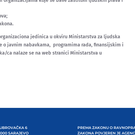
m organizacijama koje se bave zaštitom ljudskih prava i
ova;
akona.
rganizaciona jedinica u okviru Ministarstva za ljudska
ije o javnim nabavkama, programima rada, finansijskim i
ka/ca nalaze se na web stranici Ministarstva u
UBROVAČKA 6
PREMA ZAKONU O RAVNOPRA
1000 SARAJEVO
ZAKONA POVJEREN JE AGENC