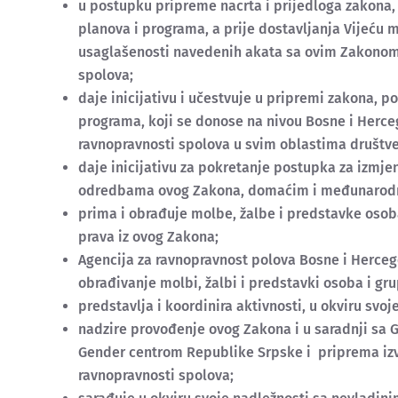
u postupku pripreme nacrta i prijedloga zakona, 
planova i programa, a prije dostavljanja Vijeću 
usaglašenosti navedenih akata sa ovim Zakono
spolova;
daje inicijativu i učestvuje u pripremi zakona, p
programa, koji se donose na nivou Bosne i Herceg
ravnopravnosti spolova u svim oblastima društve
daje inicijativu za pokretanje postupka za izmje
odredbama ovog Zakona, domaćim i međunarodni
prima i obrađuje molbe, žalbe i predstavke oso
prava iz ovog Zakona;
Agencija za ravnopravnost polova Bosne i Herceg
obrađivanje molbi, žalbi i predstavki osoba i grup
predstavlja i koordinira aktivnosti, u okviru sv
nadzire provođenje ovog Zakona i u saradnji sa
Gender centrom Republike Srpske i priprema izv
ravnopravnosti spolova;