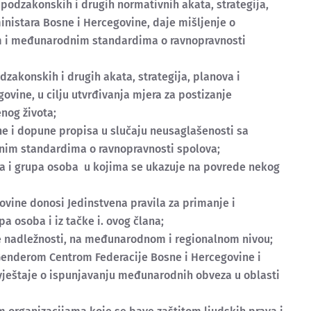
podzakonskih i drugih normativnih akata, strategija,
ministara Bosne i Hercegovine, daje mišljenje o
m i međunarodnim standardima o ravnopravnosti
odzakonskih i drugih akata, strategija, planova i
ovine, u cilju utvrđivanja mjera za postizanje
nog života;
ne i dopune propisa u slučaju neusaglašenosti sa
m standardima o ravnopravnosti spolova;
ba i grupa osoba u kojima se ukazuje na povrede nekog
ovine donosi Jedinstvena pravila za primanje i
a osoba i iz tačke i. ovog člana;
oje nadležnosti, na međunarodnom i regionalnom nivou;
 Genderom Centrom Federacije Bosne i Hercegovine i
ještaje o ispunjavanju međunarodnih obveza u oblasti