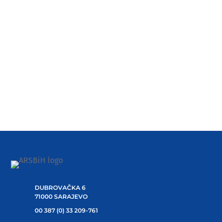
23.12.2020.
DODJELJENO 100.000 KM SIGURNIM KUĆAMA
(Sarajevo, 23.12.2020.) Ministar za ljudska prava i izbjeglice
Bosne i Hercegovine, Miloš Lučić, potpisao je danas...
1
2
3
…
6
DUBROVAČKA 6
71000 SARAJEVO
00 387 (0) 33 209-761