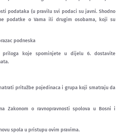
ti podataka (u pravilu svi podaci su javni. Shodno
ne podatke o Vama ili drugim osobama, koji su
brazac podneska
oga koje spominjete u dijelu 6. dostavite
nata.
matrati pritužbe pojedinaca i grupa koji smatraju da
ana Zakonom o ravnopravnosti spolova u Bosni i
snovu spola u pristupu ovim pravima.