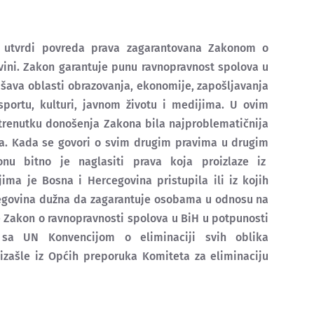
 utvrdi povreda prava zagarantovana Zakonom o
vini. Zakon garantuje punu ravnopravnost spolova u
šava oblasti obrazovanja, ekonomije, zapošljavanja
, sportu, kulturi, javnom životu i medijima. U ovim
trenutku donošenja Zakona bila najproblematičnija
rena. Kada se govori o svim drugim pravima u drugim
nu bitno je naglasiti prava koja proizlaze iz
a je Bosna i Hercegovina pristupila ili iz kojih
cegovina dužna da zagarantuje osobama u odnosu na
je Zakon o ravnopravnosti spolova u BiH u potpunosti
sa UN Konvencijom o eliminaciji svih oblika
izašle iz Općih preporuka Komiteta za eliminaciju