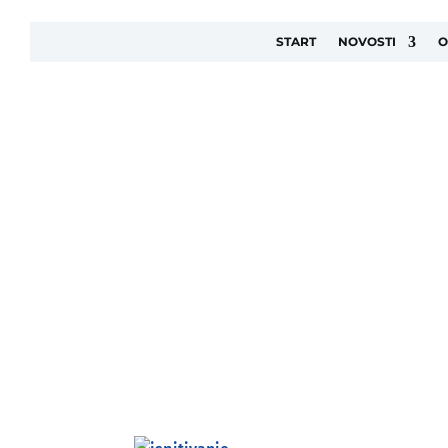
START
NOVOSTI
O
ISPITIVANJE P
ZAKONA