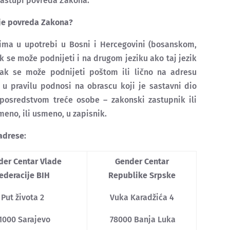
nastupi povreda Zakona.
nje povreda Zakona?
ima u upotrebi u Bosni i Hercegovini (bosanskom,
k se može podnijeti i na drugom jeziku ako taj jezik
ak se može podnijeti poštom ili lično na adresu
 u pravilu podnosi na obrascu koji je sastavni dio
posredstvom treće osobe – zakonski zastupnik ili
no, ili usmeno, u zapisnik.
adrese
:
der Centar Vlade
Gender Centar
ederacije BIH
Republike Srpske
Put života 2
Vuka Karadžića 4
1000 Sarajevo
78000 Banja Luka