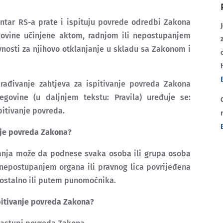
ntar RS-a prate i ispituju povrede odredbi Zakona
govine učinjene aktom, radnjom ili nepostupanjem
ivnosti za njihovo otklanjanje u skladu sa Zakonom i
rađivanje zahtjeva za ispitivanje povreda Zakona
govine (u daljnjem tekstu: Pravila) uređuje se:
pitivanje povreda.
nje povreda Zakona?
anja može da podnese svaka osoba ili grupa osoba
 nepostupanjem organa ili pravnog lica povrijeđena
ostalno ili putem punomoćnika.
pitivanje povreda Zakona?