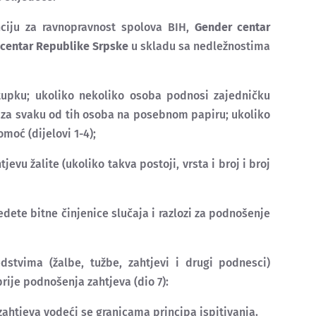
u za ravnopravnost spolova BIH,
Gender centar
centar Republike Srpske
u skladu sa nedležnostima
pku; ukoliko nekoliko osoba podnosi zajedničku
 za svaku od tih osoba na posebnom papiru; ukoliko
moć (dijelovi 1-4);
u žalite (ukoliko takva postoji, vrsta i broj i broj
te bitne činjenice slučaja i razlozi za podnošenje
vima (žalbe, tužbe, zahtjevi i drugi podnesci)
je podnošenja zahtjeva (dio 7):
htjeva vodeći se granicama principa ispitivanja.