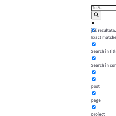
još rezultata.
Exact matche
Search in tit
Search in co
post
page
project