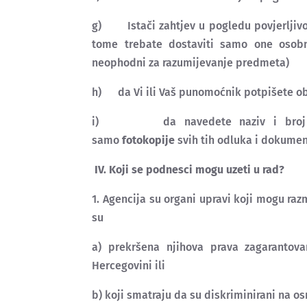
g) Istači zahtjev u pogledu povjerljivos
tome trebate dostaviti samo one osob
neophodni za razumijevanje predmeta)
h) da Vi ili Vaš punomoćnik potpišete o
i) da navedete naziv i broj pril
samo
fotokopije
svih tih odluka i dokume
IV. Koji se podnesci mogu uzeti u rad?
1. Agencija su organi upravi koji mogu raz
su
a) prekršena njihova prava zagarantov
Hercegovini ili
b) koji smatraju da su diskriminirani na o