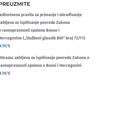
PREUZMITE
Jedinstvena pravila za primanje i obrađivanje
zahtjeva za ispitivanje povreda Zakona
o
ravnopravnosti spolova Bosne i
Hercegovine („Službeni glasnik BIH“ broj 72/11)
B
/
H
/
S
Obrazac zahtjeva za ispitivanje povreda Zakona o
ravnopravnosti spolova u Bosni i Hercegovini
B
/
H
/
S