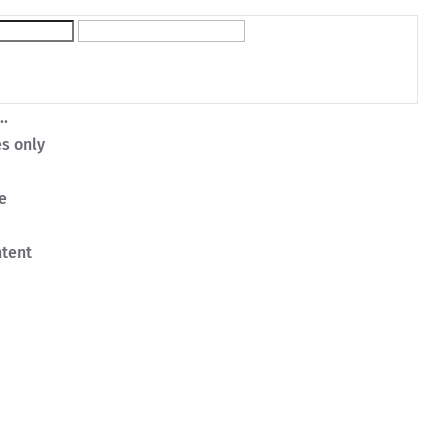
..
s only
le
ntent