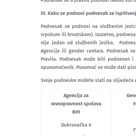
Podnesak se u pravilu podnosi nakon što 
III. Kako se podnosi podnesak za ispitiva
Podnesak se podnosi na službenim jezic
srpskom ili hrvatskom). Izuzetno, podnesa
nije jedan od službenih jezika. Podnes
Agencije ili gender centara. Podnesak se
Pravila. Podnesak može biti podnesen i 
opunomoćenik. Punomoć se može dati pisme
Svoje podneske možete slati na slijedeće
Agencija za
Gen
ravnopravnost spolova
F
BIH
Dubrovačka 6
7