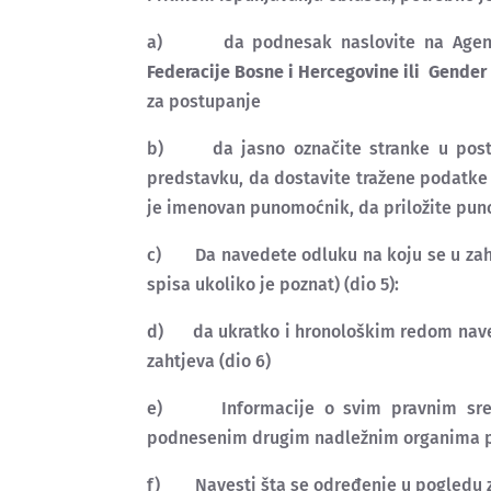
a) da podnesak naslovite na Agencij
Federacije Bosne i Hercegovine ili
Gender 
za postupanje
b) da jasno označite stranke u postu
predstavku, da dostavite tražene podatke
je imenovan punomoćnik, da priložite puno
c) Da navedete odluku na koju se u zahtjev
spisa ukoliko je poznat) (dio 5):
d) da ukratko i hronološkim redom navede
zahtjeva (dio 6)
e) Informacije o svim pravnim sredst
podnesenim drugim nadležnim organima pri
f) Navesti šta se određenje u pogledu za