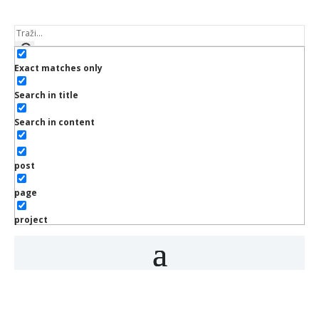
Exact matches only
Search in title
Search in content
post
page
project
Novosti