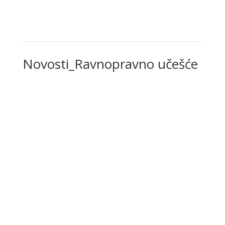
Novosti_Ravnopravno učešće
Međunarodni okvir
,
Novosti
,
Novosti_Ravnopravno
učešće