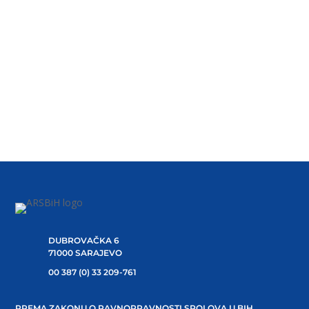
ZAKONA BIH SA ZAKONOM O
RAVNOPRAVNOSTI SPOLOVA U BIH
Na 5. sjednici Komisije za ostvarivanje ravnopravnosti
spolova Zastupničkog doma Parlamentarne skupštine
Bosne i...
1
2
3
4
5
DUBROVAČKA 6
71000 SARAJEVO
00 387 (0) 33 209-761
PREMA ZAKONU O RAVNOPRAVNOSTI SPOLOVA U BIH,