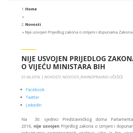
Home
»
Novosti
»
Nije usvojen Prijedlog zakona o izmjeni i dopunama Zakona 
NIJE USVOJEN PRIJEDLOG ZAKO
O VIJEĆU MINISTARA BIH
01.06.2016.
|
NOVOSTI
,
NOVOSTI_RAVNOPRAVNO UČEŠĆE
Facebook
Twitter
LinkedIn
Na 30. sjednici Predstavničkog doma Parlamenta
2016,
nije usvojen
Prijedlog zakona o izmjeni i dopunam
ostvarivanje ravnopravnosti spolova, iako je bio usv