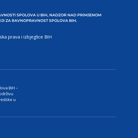
VNOSTI SPOLOVA U BIH, NADZOR NAD PRIMJENOM
IJI ZA RAVNOPRAVNOST SPOLOVA BIH.
ska prava i izbjeglice BiH
H
lova BiH –
 održivu
vedske u