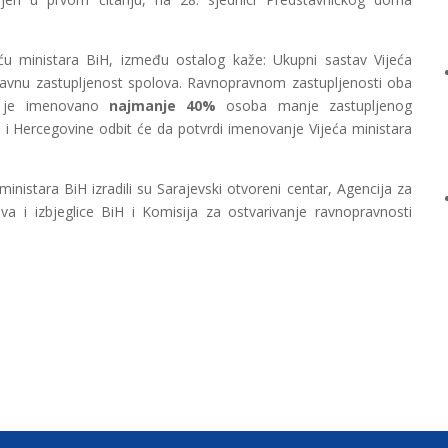
u ministara BiH, između ostalog kaže: Ukupni sastav Vijeća
pravnu zastupljenost spolova. Ravnopravnom zastupljenosti oba
ji je imenovano
najmanje 40%
osoba manje zastupljenog
i Hercegovine odbit će da potvrdi imenovanje Vijeća ministara
nistara BiH izradili su Sarajevski otvoreni centar, Agencija za
va i izbjeglice BiH i Komisija za ostvarivanje ravnopravnosti