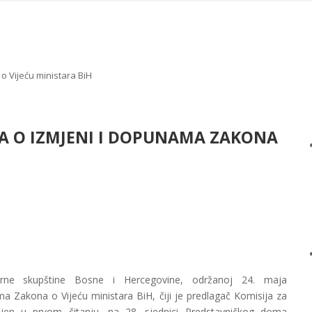
o Vijeću ministara BiH
NA O IZMJENI I DOPUNAMA ZAKONA
rne skupštine Bosne i Hercegovine, održanoj 24. maja
a Zakona o Vijeću ministara BiH, čiji je predlagač Komisija za
ojen u prvom čitanju, na 28. sjednici Predstavničkog doma