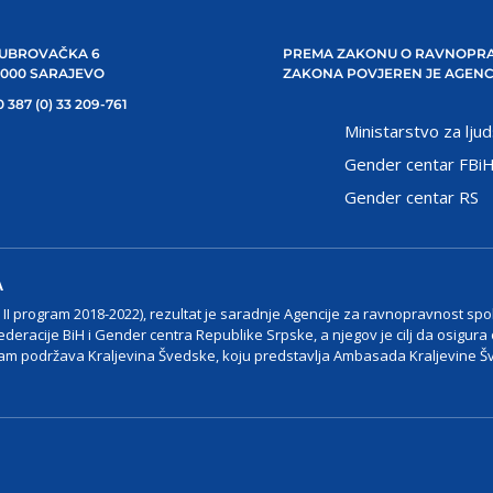
UBROVAČKA 6
PREMA ZAKONU O RAVNOPRA
1000 SARAJEVO
ZAKONA POVJEREN JE AGENC
 387 (0) 33 209-761
Ministarstvo za ljud
Gender centar FBi
Gender centar RS
A
I program 2018-2022), rezultat je saradnje Agencije za ravnopravnost spo
ederacije BiH i Gender centra Republike Srpske, a njegov je cilj da osigura
m podržava Kraljevina Švedske, koju predstavlja Ambasada Kraljevine Š