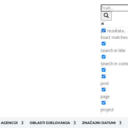
još rezultata...
Exact matches
Search in title
Search in cont
post
page
project
 AGENCIJI
OBLASTI DJELOVANJA
ZNAČAJNI DATUMI