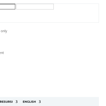
 only
ent
RESURSI
ENGLISH