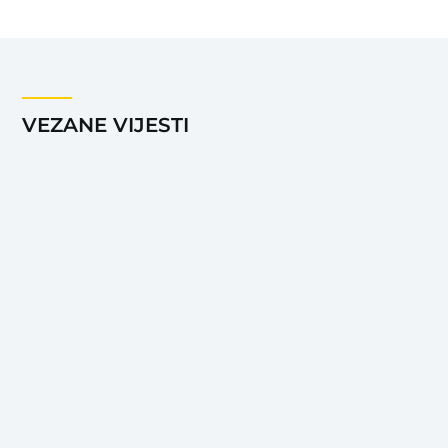
VEZANE VIJESTI
24.07.2020.
OTVORENO PISMO POLITIČKIM PARTIJAMA
„NOMINUJTE I PROMOVIŠITE KANDIDATKINJE – TO
KORISTI SVIMA!“
Agencija za ravnopravnost polova Bosne i Hercegovine,
Ministarstva za ljudska prava i izbjeglice BIH uputila je,...
07.12.2018.