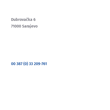
Dubrovačka 6
71000 Sarajevo
00 387 (0) 33 209-761
Prema Zakonu o ravnopravnosti spolova u BiH,
nadzor nad primjenom Zakona povjeren je
Agenciji za ravnopravnost spolova BiH.