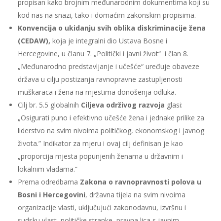
propisan kako brojnim međunarodnim dokumentima koji su
kod nas na snazi, tako i domaćim zakonskim propisima.
Konvencija o ukidanju svih oblika diskriminacije žena
(CEDAW),
koja je integralni dio Ustava Bosne i
Hercegovine, u članu 7. „Politički i javni život“ i član 8.
„Međunarodno predstavlјanje i učešće“ uređuje obaveze
država u cilju postizanja ravnopravne zastupljenosti
muškaraca i žena na mjestima donošenja odluka.
Cilj br. 5.5 globalnih
Ciljeva održivog razvoja
glasi:
„Osigurati puno i efektivno učešće žena i jednake prilike za
liderstvo na svim nivoima političkog, ekonomskog i javnog
života.” Indikator za mjeru i ovaj cilj definisan je kao
„proporcija mjesta popunjenih ženama u državnim i
lokalnim vladama.”
Prema odredbama
Zakona o ravnopravnosti polova u
Bosni i Hercegovini
, državna tijela na svim nivoima
organizacije vlasti, uključujući zakonodavnu, izvršnu i
sudsku vlast, političke stranke, pravna lica s javnim