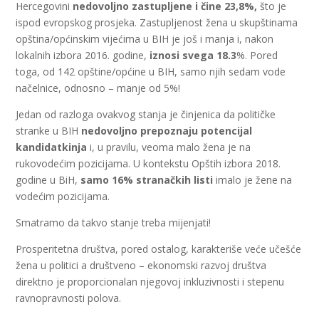
Hercegovini
nedovoljno zastupljene i
čine 23,8%,
što je
ispod evropskog prosjeka. Zastupljenost žena u skupštinama
opština/općinskim vijećima u BIH je još i manja i, nakon
lokalnih izbora 2016. godine,
iznosi svega 18.3
%. Pored
toga, od 142 opštine/općine u BIH, samo njih sedam vode
načelnice, odnosno – manje od 5%!
Jedan od razloga ovakvog stanja je činjenica da političke
stranke u BIH
nedovoljno prepoznaju potencijal
kandidatkinja
i, u pravilu, veoma malo žena je na
rukovodećim pozicijama. U kontekstu Opštih izbora 2018.
godine u BiH,
samo 16% stranačkih listi
imalo je žene na
vodećim pozicijama.
Smatramo da takvo stanje treba mijenjati!
Prosperitetna društva, pored ostalog, karakteriše veće učešće
žena u politici a društveno – ekonomski razvoj društva
direktno je proporcionalan njegovoj inkluzivnosti i stepenu
ravnopravnosti polova.