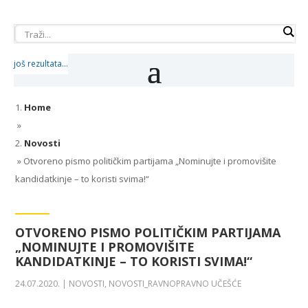
još rezultata...
Home
»
Novosti
»
Otvoreno pismo političkim partijama „Nominujte i promovišite
kandidatkinje – to koristi svima!“
OTVORENO PISMO POLITIČKIM PARTIJAMA
„NOMINUJTE I PROMOVIŠITE
KANDIDATKINJE – TO KORISTI SVIMA!“
24.07.2020.
|
NOVOSTI
,
NOVOSTI_RAVNOPRAVNO UČEŠĆE