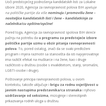
Uoči predstojećeg podnošenja kandidatskih listi za Lokalne
izbore 2020, Agencija za ravnopravnost polova BIH
apeluje
na političke partije da više
nominuju i promovišu žene –
nositeljice kandidatskih listi i žene – kandidatkinje za
načelnika/cu opštine/općine!
Pored toga, Agencija za ravnopravnost spolova BIH skreće
pažnju na potrebu da
u programu za predstojeće izbore
političke partije uzmu u obzir pitanja ravnopravnosti
polova
. To, pored ostalog, znači da se svaki predloženi
program i mjera razmotri sa stanovišta da isti najvjerovatnije
ima različit efekat na muškarce i na žene, kao i druge
različitosti u društvu (osobe s invaliditetom, stariji, siromašni,
LGBTI-osobe i druge).
Poštovanje principa ravnopravnosti polova, u ovom
kontekstu, takođe uključuje i
brigu za rodnu osjetljivost u
javnim nastupima predstavnika/ca stranaka
i njihovo
uzdržavanje od seksizma
, mizoginije i stereotipnih
prikazivanja rodnih uloga u društvu.