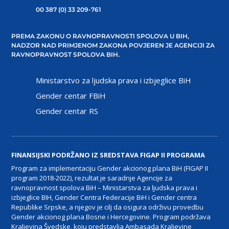
00 387 (0) 33 209-761
PREMA ZAKONU O RAVNOPRAVNOSTI SPOLOVA U BIH,
NADZOR NAD PRIMJENOM ZAKONA POVJEREN JE AGENCIJI ZA
RAVNOPRAVNOST SPOLOVA BIH.
Ministarstvo za ljudska prava i izbjeglice BiH
Gender centar FBiH
Gender centar RS
FINANSIJSKI PODRŽANO IZ SREDSTAVA FIGAP II PROGRAMA
Program za implementaciju Gender akcionog plana BiH (FIGAP II
program 2018-2022), rezultat je saradnje Agencije za
ravnopravnost spolova BiH – Ministarstva za ljudska prava i
izbjeglice BIH, Gender Centra Federacije BiH i Gender centra
Republike Srpske, a njegov je cilj da osigura održivu provedbu
Gender akcionog plana Bosne i Hercegovine. Program podržava
Kraljevina Švedske, koju predstavlja Ambasada Kraljevine