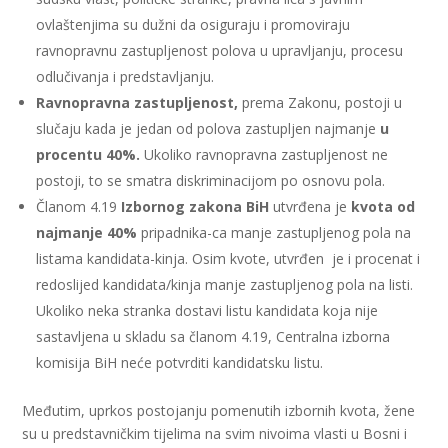
ovlaštenjima su dužni da osiguraju i promoviraju
ravnopravnu zastupljenost polova u upravljanju, procesu
odlučivanja i predstavljanju.
Ravnopravna zastupljenost,
prema Zakonu, postoji u
slučaju kada je jedan od polova zastupljen najmanje
u
procentu 40%.
Ukoliko ravnopravna zastupljenost ne
postoji, to se smatra diskriminacijom po osnovu pola.
Članom 4.19
Izbornog zakona BiH
utvrđena je
kvota od
najmanje 40%
pripadnika-ca manje zastupljenog pola na
listama kandidata-kinja. Osim kvote, utvrđen je i procenat i
redoslijed kandidata/kinja manje zastupljenog pola na listi.
Ukoliko neka stranka dostavi listu kandidata koja nije
sastavljena u skladu sa članom 4.19, Centralna izborna
komisija BiH neće potvrditi kandidatsku listu.
Međutim, uprkos postojanju pomenutih izbornih kvota, žene
su u predstavničkim tijelima na svim nivoima vlasti u Bosni i