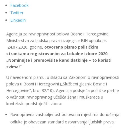
Facebook
Twitter
LinkedIn
Agencija za ravnopravnost polova Bosne i Hercegovine,
Ministarstva za ljudska prava i izbjeglice BIH uputila je,
24.07.2020. godine,
otvoreno pismo političkim
strankama registrovanim za Lokalne izbore 2020:
„Nominujte i promovišite kandidatkinje – to koristi
svima!“
U navedenom pismu, u skladu sa Zakonom o ravnopravnosti
polova u Bosni i Hercegovini („Službeni glasnik Bosne i
Hercegovine“, broj 32/10), Agencija podsjeća političke partije
o važnosti ravnopravnog učešća žena i muškaraca u
kontekstu predstojećih izbora:
Ravnopravna zastupljenost polova na mjestima donošenja
odluka je obavezan standard ostvarivanja lјudskih prava,