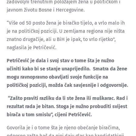
zadovoljni trenutnim položajem žena u političkom i
javnom životu Bosne i Hercegovine.
“Više od 50 posto žena je biračko tijelo, a vrlo malo ih
je na političkoj poziciji. U zemljama regiona nije ništa
znatno drugačije, ali u BiH je ipak, to vrlo rijetko”,
naglasila je Petričević.
Petričević je dala i svoj stav o tome šta je nužno
učiniti kako bi se stanje unaprijedilo. Smatra da žene
mogu ravnopravno obavljati svoje funkcije na
političkoj poziciji, možda čak savjesnije i odgovornije.
“Zašto praviti razliku da li ste žena ili muškarac. Rad i
rezultat rada je bitan. Stoga je nužno probuditi svijest
birača u tom smislu”, cijeni Petričević.
Govorila je i o tome šta je njeno obećanje biračima,
odnosno zašto baš da njoj daju glas kao kandidatkinji.