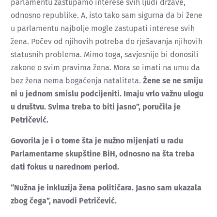
parlamentu zastupamo interese svih ljudi države,
odnosno republike. A, isto tako sam sigurna da bi žene
u parlamentu najbolje mogle zastupati interese svih
žena. Počev od njihovih potreba do rješavanja njihovih
statusnih problema. Mimo toga, savjesnije bi donosili
zakone o svim pravima žena. Mora se imati na umu da
bez žena nema bogaćenja nataliteta.
Žene se ne smiju
ni u jednom smislu podcijeniti. Imaju vrlo važnu ulogu
u društvu. Svima treba to biti jasno”, poručila je
Petričević.
Govorila je i o tome šta je nužno mijenjati u radu
Parlamentarne skupštine BiH, odnosno na šta treba
dati fokus u narednom period.
“Nužna je inkluzija žena političara. Jasno sam ukazala
zbog čega”, navodi Petričević.