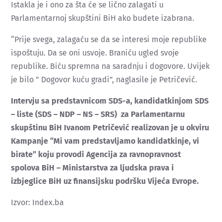
Istakla je i ono za šta će se lično zalagati u
Parlamentarnoj skupštini BiH ako budete izabrana.
“Prije svega, zalagaću se da se interesi moje republike
ispoštuju. Da se oni usvoje. Braniću ugled svoje
republike. Biću spremna na saradnju i dogovore. Uvijek
je bilo ” Dogovor kuću gradi”, naglasile je Petričević.
Intervju sa predstavnicom SDS-a, kandidatkinjom SDS
– liste (SDS – NDP – NS – SRS) za Parlamentarnu
skupštinu BiH Ivanom Petričević realizovan je u okviru
Kampanje “Mi vam predstavljamo kandidatkinje, vi
birate” koju provodi Agencija za ravnopravnost
spolova BiH – Ministarstva za ljudska prava i
izbjeglice BiH uz finansijsku podršku Vijeća Evrope.
Izvor: Index.ba