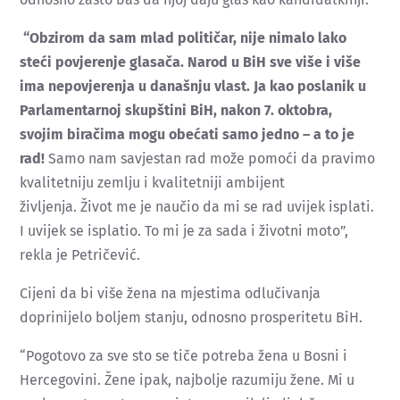
“Obzirom da sam mlad političar, nije nimalo lako
steći povjerenje glasača. Narod u BiH sve više i više
ima nepovjerenja u današnju vlast. Ja kao poslanik u
Parlamentarnoj skupštini BiH, nakon 7. oktobra,
svojim biračima mogu obećati samo jedno – a to je
rad!
Samo nam savjestan rad može pomoći da pravimo
kvalitetniju zemlju i kvalitetniji ambijent
življenja. Život me je naučio da mi se rad uvijek isplati.
I uvijek se isplatio. To mi je za sada i životni moto”,
rekla je Petričević.
Cijeni da bi više žena na mjestima odlučivanja
doprinijelo boljem stanju, odnosno prosperitetu BiH.
“Pogotovo za sve sto se tiče potreba žena u Bosni i
Hercegovini. Žene ipak, najbolje razumiju žene. Mi u