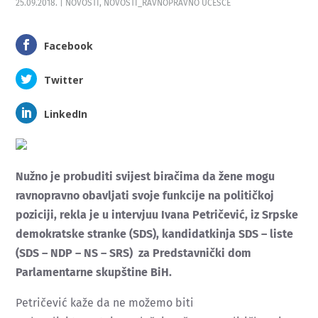
25.09.2018.
|
NOVOSTI
,
NOVOSTI_RAVNOPRAVNO UČEŠĆE
Facebook
Twitter
LinkedIn
Nužno je probuditi svijest biračima da žene mogu
ravnopravno obavljati svoje funkcije na političkoj
poziciji,
rekla je
u intervjuu Ivana Petričević, iz Srpske
demokratske stranke (SDS), kandidatkinja SDS – liste
(SDS – NDP – NS – SRS) za Predstavnički dom
Parlamentarne skupštine BiH.
Petričević kaže da ne možemo biti