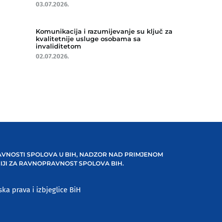
03.07.2026.
Komunikacija i razumijevanje su ključ za
kvalitetnije usluge osobama sa
invaliditetom
02.07.2026.
VNOSTI SPOLOVA U BIH, NADZOR NAD PRIMJENOM
IJI ZA RAVNOPRAVNOST SPOLOVA BIH.
ska prava i izbjeglice BiH