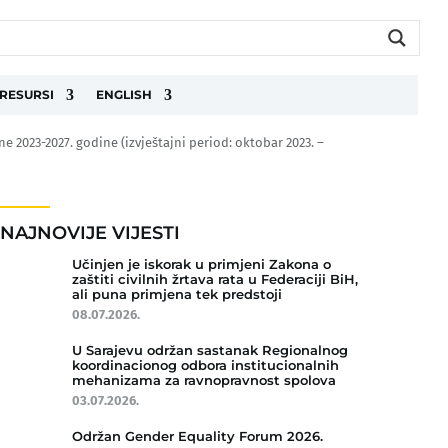
RESURSI
ENGLISH
 2023-2027. godine (izvještajni period: oktobar 2023. –
NAJNOVIJE VIJESTI
Učinjen je iskorak u primjeni Zakona o
zaštiti civilnih žrtava rata u Federaciji BiH,
ali puna primjena tek predstoji
08.07.2026.
U Sarajevu održan sastanak Regionalnog
koordinacionog odbora institucionalnih
mehanizama za ravnopravnost spolova
03.07.2026.
Održan Gender Equality Forum 2026.