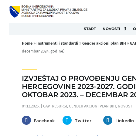
START
NOVOSTI
O
Home
»
Instrumenti i standardi
»
Gender akcioni plan BIH
»
GAP
decembar 2024. godine)
IZVJEŠTAJ O PROVOĐENJU GE
HERCEGOVINE 2023-2027. GODI
OKTOBAR 2023. – DECEMBAR 2
01.12.2025.
|
GAP_RESURSI
,
GENDER AKCIONI PLAN BIH
,
NOVOSTI
Facebook
Twitter
LinkedIn