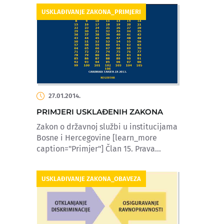
USKLAĐIVANJE ZAKONA_PRIMJERI
27.01.2014.
PRIMJERI USKLAĐENIH ZAKONA
Zakon o državnoj službi u institucijama
Bosne i Hercegovine [learn_more
caption="Primjer"] Član 15. Prava...
USKLAĐIVANJE ZAKONA_OBAVEZA