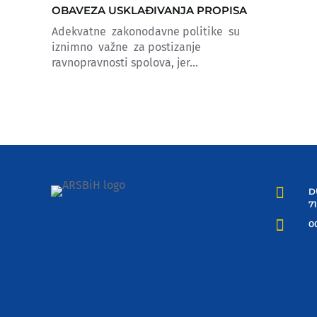
OBAVEZA USKLAĐIVANJA PROPISA
Adekvatne zakonodavne politike su
iznimno važne za postizanje
ravnopravnosti spolova, jer...

D
7

00