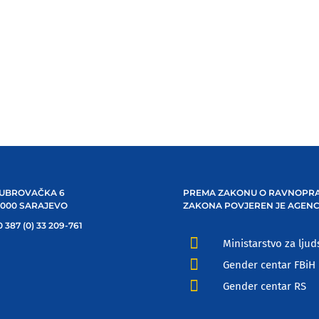
UBROVAČKA 6
PREMA ZAKONU O RAVNOPRA
1000 SARAJEVO
ZAKONA POVJEREN JE AGENC
 387 (0) 33 209-761

Ministarstvo za ljud

Gender centar FBiH

Gender centar RS