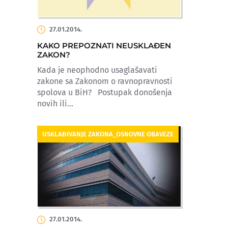
27.01.2014.
KAKO PREPOZNATI NEUSKLAĐEN
ZAKON?
Kada je neophodno usaglašavati
zakone sa Zakonom o ravnopravnosti
spolova u BiH? Postupak donošenja
novih ili...
USKLAĐIVANJE ZAKONA_OSNOVNE OBAVEZE
27.01.2014.