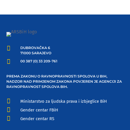

DUBROVAČKA 6
71000 SARAJEVO

00 387 (0) 33 209-761
PREMA ZAKONU O RAVNOPRAVNOSTI SPOLOVA U BIH,
NADZOR NAD PRIMJENOM ZAKONA POVJEREN JE AGENCIJI ZA
RAVNOPRAVNOST SPOLOVA BIH.

Ministarstvo za ljudska prava i izbjeglice BiH

Gender centar FBiH

Gender centar RS