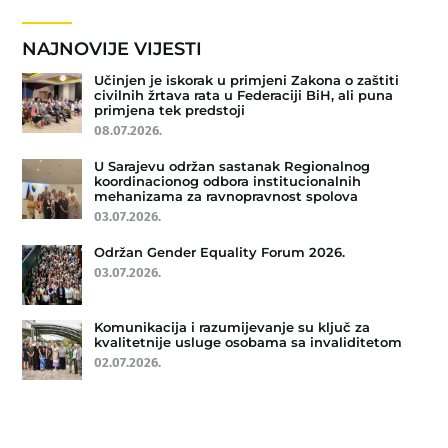
NAJNOVIJE VIJESTI
Učinjen je iskorak u primjeni Zakona o zaštiti
civilnih žrtava rata u Federaciji BiH, ali puna
primjena tek predstoji
08.07.2026.
U Sarajevu održan sastanak Regionalnog
koordinacionog odbora institucionalnih
mehanizama za ravnopravnost spolova
03.07.2026.
Održan Gender Equality Forum 2026.
03.07.2026.
Komunikacija i razumijevanje su ključ za
kvalitetnije usluge osobama sa invaliditetom
02.07.2026.