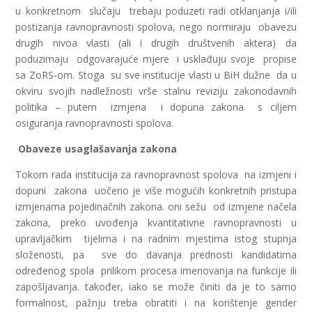
u konkretnom slučaju trebaju poduzeti radi otklanjanja i/ili
postizanja ravnopravnosti spolova, nego normiraju obavezu
drugih nivoa vlasti (ali i drugih društvenih aktera) da
poduzimaju odgovarajuće mjere i usklađuju svoje propise
sa ZoRS-om. Stoga su sve institucije vlasti u BiH dužne da u
okviru svojih nadležnosti vrše stalnu reviziju zakonodavnih
politika – putem izmjena i dopuna zakona s ciljem
osiguranja ravnopravnosti spolova.
Obaveze usaglašavanja zakona
Tokom rada institucija za ravnopravnost spolova na izmjeni i
dopuni zakona uočeno je više mogućih konkretnih pristupa
izmjenama pojedinačnih zakona. oni sežu od izmjene načela
zakona, preko uvođenja kvantitativne ravnopravnosti u
upravljačkim tijelima i na radnim mjestima istog stupnja
složenosti, pa sve do davanja prednosti kandidatima
određenog spola prilikom procesa imenovanja na funkcije ili
zapošljavanja. također, iako se može činiti da je to samo
formalnost, pažnju treba obratiti i na korištenje gender