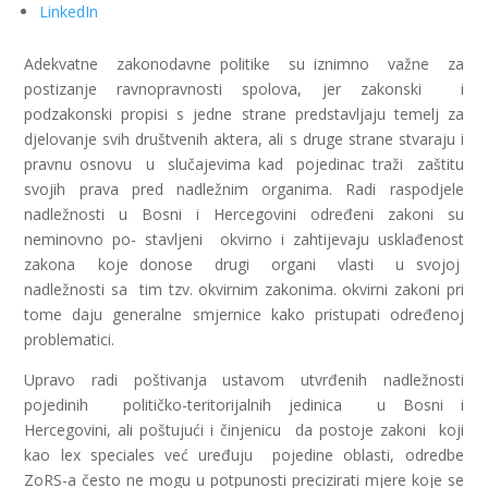
LinkedIn
Adekvatne zakonodavne politike su iznimno važne za
postizanje ravnopravnosti spolova, jer zakonski i
podzakonski propisi s jedne strane predstavljaju temelj za
djelovanje svih društvenih aktera, ali s druge strane stvaraju i
pravnu osnovu u slučajevima kad pojedinac traži zaštitu
svojih prava pred nadležnim organima. Radi raspodjele
nadležnosti u Bosni i Hercegovini određeni zakoni su
neminovno po- stavljeni okvirno i zahtijevaju usklađenost
zakona koje donose drugi organi vlasti u svojoj
nadležnosti sa tim tzv. okvirnim zakonima. okvirni zakoni pri
tome daju generalne smjernice kako pristupati određenoj
problematici.
Upravo radi poštivanja ustavom utvrđenih nadležnosti
pojedinih političko-teritorijalnih jedinica u Bosni i
Hercegovini, ali poštujući i činjenicu da postoje zakoni koji
kao lex speciales već uređuju pojedine oblasti, odredbe
ZoRS-a često ne mogu u potpunosti precizirati mjere koje se