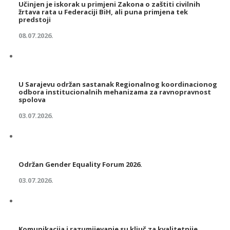
Učinjen je iskorak u primjeni Zakona o zaštiti civilnih
žrtava rata u Federaciji BiH, ali puna primjena tek
predstoji
08.07.2026.
U Sarajevu održan sastanak Regionalnog koordinacionog
odbora institucionalnih mehanizama za ravnopravnost
spolova
03.07.2026.
Održan Gender Equality Forum 2026.
03.07.2026.
Komunikacija i razumijevanje su ključ za kvalitetnije