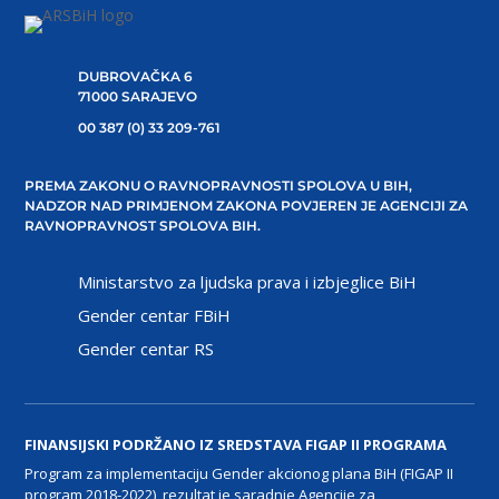
DUBROVAČKA 6
71000 SARAJEVO
00 387 (0) 33 209-761
PREMA ZAKONU O RAVNOPRAVNOSTI SPOLOVA U BIH,
NADZOR NAD PRIMJENOM ZAKONA POVJEREN JE AGENCIJI ZA
RAVNOPRAVNOST SPOLOVA BIH.
Ministarstvo za ljudska prava i izbjeglice BiH
Gender centar FBiH
Gender centar RS
FINANSIJSKI PODRŽANO IZ SREDSTAVA FIGAP II PROGRAMA
Program za implementaciju Gender akcionog plana BiH (FIGAP II
program 2018-2022), rezultat je saradnje Agencije za