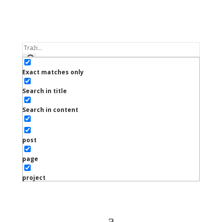
Exact matches only
Search in title
Search in content
post
page
project