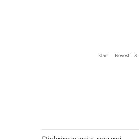
Start
Novosti
Diskriminacija_resursi
Diskriminacija_resursi