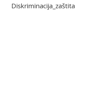
Diskriminacija_zaštita
Diskriminacija_resursi
,
Diskriminacija_zaštita