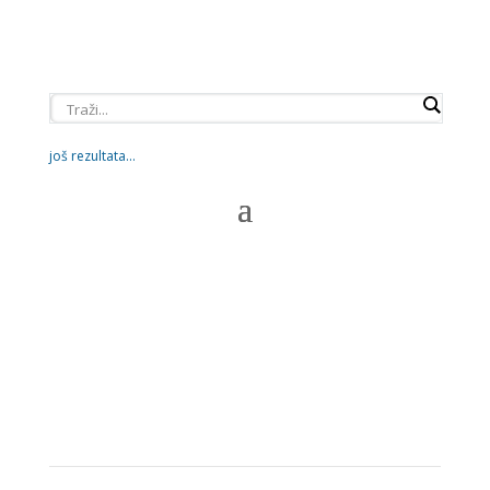
još rezultata...
Diskriminacija_zaštita