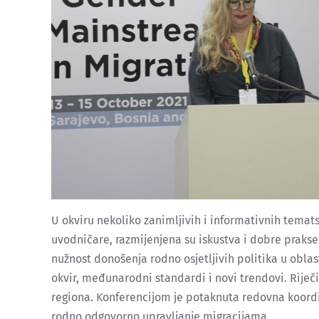
U okviru nekoliko zanimljivih i informativnih temats
uvodničare, razmijenjena su iskustva i dobre prakse 
nužnost donošenja rodno osjetljivih politika u oblast
okvir, međunarodni standardi i novi trendovi. Riječi
regiona. Konferencijom je potaknuta redovna koordin
rodno odgovorno upravljanje migracijama.