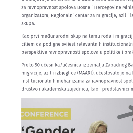
za ravnopravnost spolova Bosne i Hercegovine Minista
organizatora, Regionalni centar za migracije, azil i
skupa.
Kao prvi međunarodni skup na temu roda i migracij
ciljem da podigne svijest relevantnih institucionalni
perspektive ravnopravnosti spolova u politike i prak
Preko 50 učesnika/učesnica iz zemalja Zapadnog B
migracije, azil i izbjeglice (MAARI), učestovalo je n
institucionalnih mehanizama za ravnopravnost spolov
društvo i akademska zajednica, kao i predstavnici 