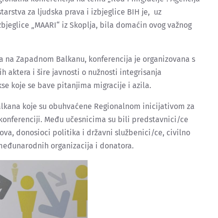
rstva za ljudska prava i izbjeglice BIH je, uz
 izbjeglice „MAARI“ iz Skoplja, bila domaćin ovog važnog
a na Zapadnom Balkanu, konferencija je organizovana s
h aktera i šire javnosti o nužnosti integrisanja
se koje se bave pitanjima migracije i azila.
alkana koje su obuhvaćene Regionalnom inicijativom za
a konferenciji. Među učesnicima su bili predstavnici/ce
a, donosioci politika i državni službenici/ce, civilno
međunarodnih organizacija i donatora.