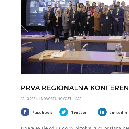
PRVA REGIONALNA KONFERENC
15.10.2021.
|
NOVOSTI
,
NOVOSTI_1325
Facebook
Twitter
LinkedIn
U Sarajevu je od 13. do 15. oktobra 2021. održana Re