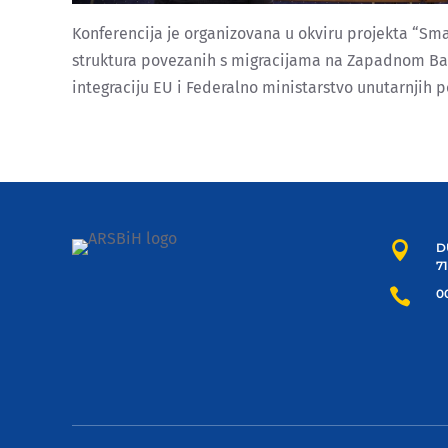
Konferencija je organizovana u okviru projekta “Sm
struktura povezanih s migracijama na Zapadnom Balka
integraciju EU i Federalno ministarstvo unutarnjih p

D
7

00