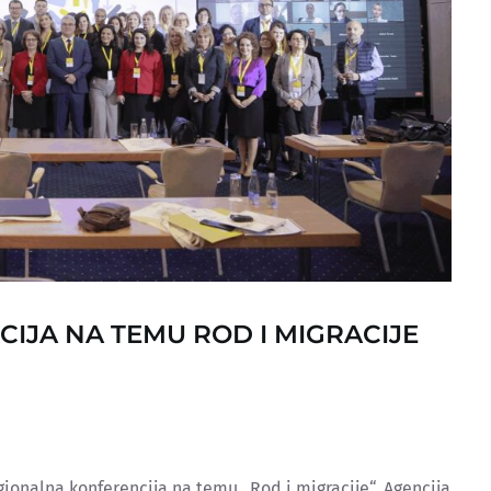
IJA NA TEMU ROD I MIGRACIJE
gionalna konferencija na temu „Rod i migracije“. Agencija