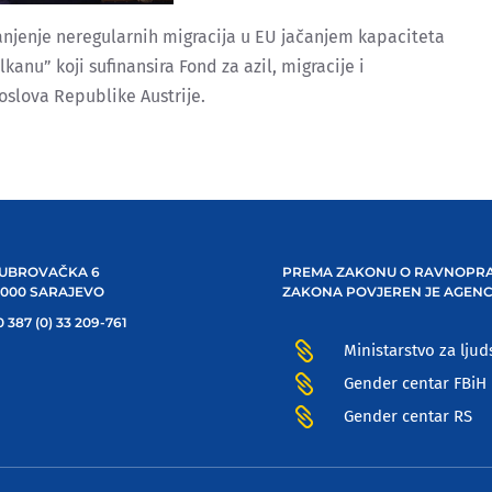
anjenje neregularnih migracija u EU jačanjem kapaciteta
nu” koji sufinansira Fond za azil, migracije i
oslova Republike Austrije.
UBROVAČKA 6
PREMA ZAKONU O RAVNOPRA
1000 SARAJEVO
ZAKONA POVJEREN JE AGENC
 387 (0) 33 209-761

Ministarstvo za ljud

Gender centar FBiH

Gender centar RS