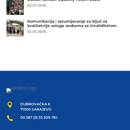
03.07.2026.
Komunikacija i razumijevanje su ključ za
kvalitetnije usluge osobama sa invaliditetom
02.07.2026.

DUBROVAČKA 6
71000 SARAJEVO

00 387 (0) 33 209-761