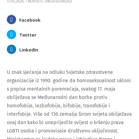
17.05.2026.
|
NOVOSTI
,
UNCATEGORIZED
Facebook
Twitter
LinkedIn
U znak sjećanja na odluku Svjetske zdravstvene
organizacije iz 1990. godine da homoseksualnost ukloni
s popisa mentalnih poremećaja, svakog 17. maja
obilježava se Međunarodni dan borbe protiv
homofobije, lezbofobije, bifobije, transfobije i
interfobije. Više od 130 zemalja širom svijeta obilježava
ovaj dan kako bi unaprijedile svijest o kršenju prava
LGBTI osoba i promovisale društvenu uključenost.