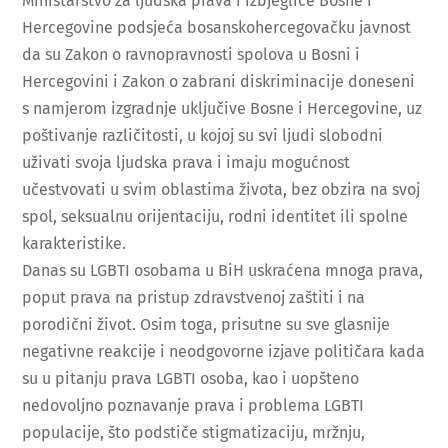
Ministarstvo za ljudska prava i izbjeglice Bosne i
Hercegovine podsjeća bosanskohercegovačku javnost
da su Zakon o ravnopravnosti spolova u Bosni i
Hercegovini i Zakon o zabrani diskriminacije doneseni
s namjerom izgradnje uključive Bosne i Hercegovine, uz
poštivanje različitosti, u kojoj su svi ljudi slobodni
uživati svoja ljudska prava i imaju mogućnost
učestvovati u svim oblastima života, bez obzira na svoj
spol, seksualnu orijentaciju, rodni identitet ili spolne
karakteristike.
Danas su LGBTI osobama u BiH uskraćena mnoga prava,
poput prava na pristup zdravstvenoj zaštiti i na
porodični život. Osim toga, prisutne su sve glasnije
negativne reakcije i neodgovorne izjave političara kada
su u pitanju prava LGBTI osoba, kao i uopšteno
nedovoljno poznavanje prava i problema LGBTI
populacije, što podstiče stigmatizaciju, mržnju,