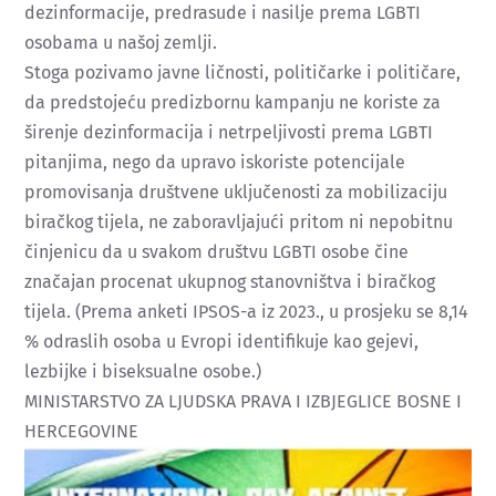
dezinformacije, predrasude i nasilje prema LGBTI
osobama u našoj zemlji.
Stoga pozivamo javne ličnosti, političarke i političare,
da predstojeću predizbornu kampanju ne koriste za
širenje dezinformacija i netrpeljivosti prema LGBTI
pitanjima, nego da upravo iskoriste potencijale
promovisanja društvene uključenosti za mobilizaciju
biračkog tijela, ne zaboravljajući pritom ni nepobitnu
činjenicu da u svakom društvu LGBTI osobe čine
značajan procenat ukupnog stanovništva i biračkog
tijela. (Prema anketi IPSOS-a iz 2023., u prosjeku se 8,14
% odraslih osoba u Evropi identifikuje kao gejevi,
lezbijke i biseksualne osobe.)
MINISTARSTVO ZA LJUDSKA PRAVA I IZBJEGLICE BOSNE I
HERCEGOVINE