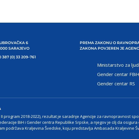
UBROVAČKA 6
PREMA ZAKONU O RAVNOPRA
1000 SARAJEVO
ZAKONA POVJEREN JE AGENC
 387 (0) 33 209-761
Ministarstvo za ljud
Gender centar FBi
Gender centar RS
A
I program 2018-2022), rezultat je saradnje Agencije za ravnopravnost spo
ederacije BiH i Gender centra Republike Srpske, a njegov je cilj da osigura
m podržava Kraljevina Švedske, koju predstavlja Ambasada Kraljevine Š