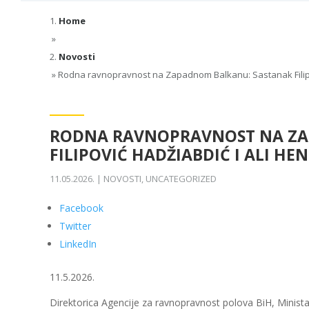
Home
»
Novosti
»
Rodna ravnopravnost na Zapadnom Balkanu: Sastanak Filipo
RODNA RAVNOPRAVNOST NA ZA
FILIPOVIĆ HADŽIABDIĆ I ALI HE
11.05.2026.
|
NOVOSTI
,
UNCATEGORIZED
Facebook
Twitter
LinkedIn
11.5.2026.
Direktorica Agencije za ravnopravnost polova BiH, Ministars