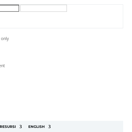
 only
ent
RESURSI
ENGLISH