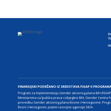
D
7
00
FINANSIJSKI PODRŽANO IZ SREDSTAVA FIGAP II PROGRAM
Program za implementaciju Gender akcionog plana BiH (FIGAP I
Ministarstva za ljudska prava i izbjeglice BIH, Gender Centra F
provedbu Gender akcionog plana Bosne i Hercegovine. Progra
Bosni i Hercegovini, putem razvojne agencije SIDA.