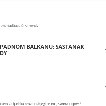
vić Hadžiabdić i Ali Hendy
PADNOM BALKANU: SASTANAK
NDY
tva za ljudska prava i izbjeglice BiH, Samra Filipović