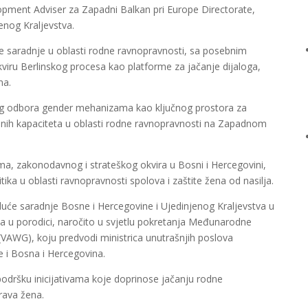
lopment Adviser za Zapadni Balkan pri Europe Directorate,
nog Kraljevstva.
 saradnje u oblasti rodne ravnopravnosti, sa posebnim
viru Berlinskog procesa kao platforme za jačanje dijaloga,
na.
og odbora gender mehanizama kao ključnog prostora za
onalnih kapaciteta u oblasti rodne ravnopravnosti na Zapadnom
a, zakonodavnog i strateškog okvira u Bosni i Hercegovini,
ka u oblasti ravnopravnosti spolova i zaštite žena od nasilja.
uće saradnje Bosne i Hercegovine i Ujedinjenog Kraljevstva u
ilja u porodici, naročito u svjetlu pokretanja Međunarodne
(VAWG), koju predvodi ministrica unutrašnjih poslova
e i Bosna i Hercegovina.
odršku inicijativama koje doprinose jačanju rodne
prava žena.