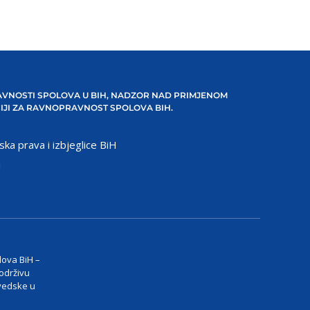
VNOSTI SPOLOVA U BIH, NADZOR NAD PRIMJENOM
IJI ZA RAVNOPRAVNOST SPOLOVA BIH.
ska prava i izbjeglice BiH
H
lova BiH –
 održivu
vedske u