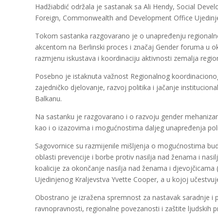
Hadžiabdić održala je sastanak sa Ali Hendy, Social Deve
Foreign, Commonwealth and Development Office Ujedinje
Tokom sastanka razgovarano je o unapređenju regionalne
akcentom na Berlinski proces i značaj Gender foruma u ok
razmjenu iskustava i koordinaciju aktivnosti zemalja regio
Posebno je istaknuta važnost Regionalnog koordinacion
zajedničko djelovanje, razvoj politika i jačanje instituci
Balkanu.
Na sastanku je razgovarano i o razvoju gender mehanizam
kao i o izazovima i mogućnostima daljeg unapređenja politi
Sagovornice su razmijenile mišljenja o mogućnostima bud
oblasti prevencije i borbe protiv nasilja nad ženama i nas
koalicije za okončanje nasilja nad ženama i djevojčicama 
Ujedinjenog Kraljevstva Yvette Cooper, a u kojoj učestvuj
Obostrano je izražena spremnost za nastavak saradnje i p
ravnopravnosti, regionalne povezanosti i zaštite ljudskih 