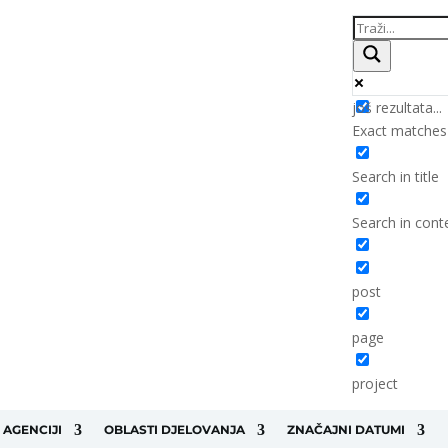
još rezultata...
Exact matches
Search in title
Search in cont
post
page
project
 AGENCIJI
OBLASTI DJELOVANJA
ZNAČAJNI DATUMI