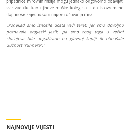
pripadnice mirovnih misija mogu jednako odgovorno obavljati
sve zadatke kao njihove muške kolege ali i da istovremeno
doprinose zajedničkom naporu očuvanja mira.
„Ponekad smo iznosile dosta veći teret, jer smo dovoljno
poznavale engleski jezik, pa smo zbog toga u većini
slučajeva bile angažirane na glavnoj kapiji ili obnašale
dužnost ”runnera”.“
NAJNOVIJE VIJESTI