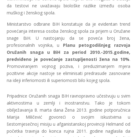
da testovi ne uvažavaju biološke razlike između osoba
muškog i ženskog spola.
Ministarstvo odbrane BIH konstatuje da je evidentan trend
povećanja interesa osoba ženskog spola za prijem u Oružane
snage BiH. U nastojanju da se poveća broj žena,
profesionalnih vojnika, u
Planu petogodišnjeg razvoja
Oružanih snaga u BiH za period 2010.-2015.godine,
predviđeno je povećanje zastupljenosti žena na 10%
.
Promoviranjem vojnog poziva, i preduzimanjem mjera
pozitivne akcije nastoje se eliminisati predrasude zasnovane
na ideji inferiornosti ili superiornosti bilo kojeg spola.
Pripadnice Oružanih snaga BIH ravnopravno učestvuju u svim
aktivnostima u zemlji i inostranstvu. Tako je tokom
obilježavanja 8. marta dana Žena 2013. godine potporučnica
Marija Miličević govoreći o svojim iskustvima u
šestomjesečnoj misiju u afganistanskoj provinciji Helmand od
početka travnja do konca rujna 2011. godine naglasila da