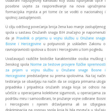
odabrani najuspješniji kandidati koji budu ispunjavali opće i
posebne uvjete za raspoređivanje na nova upražnjena
formacijska mjesta a pri tome će se voditi o nacionalnoj i
spolnoj zastupljenosti.
U cilju održivog povećanja broja žena kao manje zastupljenog
spola u sastavu Oružanih snaga BIH značajno je napomenuti
da je
Pravilnik o prijemu u vojnu službu u Oružane snage
Bosne i Hercegovine
u potpunosti je usklađen Zakonu o
ravnopravnosti spolova u Bosni i Hercegovini u tom pogledu.
Uvažavajući različite biološke karakteristike osoba muškog i
ženskog spola
Norme za testove provjere fizičke spremnosti
za prijem u vojnu službu u Oružane snage Bosne i
Hercegovine
predstavljene su prema spolovima. Na taj način
testiranja se obavljaju na način da se osigura primarna uloga
pripadnika i pripadnica oružanih snaga koja se odnosi na
učešće u operacijama kolektivne sigurnosti, u operacijama za
podršku miru i samoodbrani, te pružanje vojne odbrane Bosni
i Hercegovini i njenim državljanima ali se izbjegava
diskriminacija na osnovu spola koja bi bila moguća u slučaju