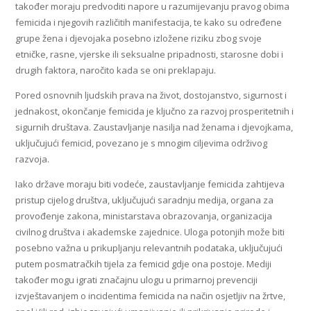
također moraju predvoditi napore u razumijevanju pravog obima
femicida i njegovih različitih manifestacija, te kako su određene
grupe žena i djevojaka posebno izložene riziku zbog svoje
etničke, rasne, vjerske ili seksualne pripadnosti, starosne dobi i
drugih faktora, naročito kada se oni preklapaju.
Pored osnovnih ljudskih prava na život, dostojanstvo, sigurnost i
jednakost, okončanje femicida je ključno za razvoj prosperitetnih i
sigurnih društava. Zaustavljanje nasilja nad ženama i djevojkama,
uključujući femicid, povezano je s mnogim ciljevima održivog
razvoja.
Iako države moraju biti vodeće, zaustavljanje femicida zahtijeva
pristup cijelog društva, uključujući saradnju medija, organa za
provođenje zakona, ministarstava obrazovanja, organizacija
civilnog društva i akademske zajednice. Uloga potonjih može biti
posebno važna u prikupljanju relevantnih podataka, uključujući
putem posmatračkih tijela za femicid gdje ona postoje. Mediji
također mogu igrati značajnu ulogu u primarnoj prevenciji
izvještavanjem o incidentima femicida na način osjetljiv na žrtve,