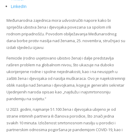
LinkedIn
Međunarodna zajednica mora udvostručiti napore kako bi
spriječila ubistva žena i djevojaka povezana sa spolom i/ili
rodnom pripadnošću. Povodom obilježavanja Međunarodnog
dana borbe protiv nasilja nad ženama, 25. novembra, stručnjaci su
izdali sljedeću izjavu:
Femicide (rodno uvjetovano ubistvo žena) i dalje predstavlja
raširen problem na globalnom nivou, što ukazuje na duboko
ukorijenjene rodne i spolne nejednakosti, kao i na neuspjeh u
zaštiti žena i djevojaka od nasilja muškaraca. Ovo je najekstremniji
oblik nasilja nad ženama i djevojkama, kojeg je generalni sekretar
Ujedinjenih naroda opisao kao „najdužu i najsmrtonosniju
pandemiju na svijetu.“
U 2023. godini, najmanje 51.100 žena i djevojaka ubijeno je od
strane intimnih partnera ili članova porodice, što znači jedna
svakih 10 minuta. Izloženost smrtonosnom nasilju u porodici i
partnerskim odnosima pogoršana je pandemijom COVID-19, kao i