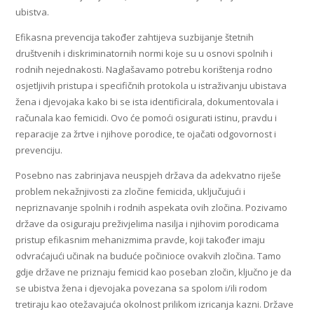
ubistva.
Efikasna prevencija također zahtijeva suzbijanje štetnih
društvenih i diskriminatornih normi koje su u osnovi spolnih i
rodnih nejednakosti. Naglašavamo potrebu korištenja rodno
osjetljivih pristupa i specifičnih protokola u istraživanju ubistava
žena i djevojaka kako bi se ista identificirala, dokumentovala i
računala kao femicidi. Ovo će pomoći osigurati istinu, pravdu i
reparacije za žrtve i njihove porodice, te ojačati odgovornost i
prevenciju.
Posebno nas zabrinjava neuspjeh država da adekvatno riješe
problem nekažnjivosti za zločine femicida, uključujući i
nepriznavanje spolnih i rodnih aspekata ovih zločina. Pozivamo
države da osiguraju preživjelima nasilja i njihovim porodicama
pristup efikasnim mehanizmima pravde, koji također imaju
odvraćajući učinak na buduće počinioce ovakvih zločina. Tamo
gdje države ne priznaju femicid kao poseban zločin, ključno je da
se ubistva žena i djevojaka povezana sa spolom i/ili rodom
tretiraju kao otežavajuća okolnost prilikom izricanja kazni. Države