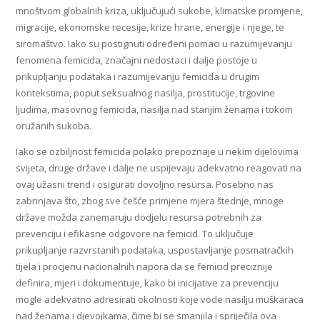
mnoštvom globalnih kriza, uključujući sukobe, klimatske promjene,
migracije, ekonomske recesije, krize hrane, energije i njege, te
siromaštvo. Iako su postignuti određeni pomaci u razumijevanju
fenomena femicida, značajni nedostaci i dalje postoje u
prikupljanju podataka i razumijevanju femicida u drugim
kontekstima, poput seksualnog nasilja, prostitucije, trgovine
ljudima, masovnog femicida, nasilja nad starijim ženama i tokom
oružanih sukoba.
Iako se ozbiljnost femicida polako prepoznaje u nekim dijelovima
svijeta, druge države i dalje ne uspijevaju adekvatno reagovati na
ovaj užasni trend i osigurati dovoljno resursa. Posebno nas
zabrinjava što, zbog sve češće primjene mjera štednje, mnoge
države možda zanemaruju dodjelu resursa potrebnih za
prevenciju i efikasne odgovore na femicid. To uključuje
prikupljanje razvrstanih podataka, uspostavljanje posmatračkih
tijela i procjenu nacionalnih napora da se femicid preciznije
definira, mjeri i dokumentuje, kako bi inicijative za prevenciju
mogle adekvatno adresirati okolnosti koje vode nasilju muškaraca
nad ženama i djevojkama, čime bi se smanjila i spriječila ova