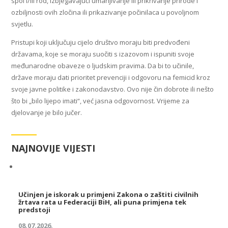
spol i/ili rod, izbjegavajući umanjivanje ili prikrivanje prirode i
ozbiljnosti ovih zločina ili prikazivanje počinilaca u povoljnom
svjetlu.
Pristupi koji uključuju cijelo društvo moraju biti predvođeni
državama, koje se moraju suočiti s izazovom i ispuniti svoje
međunarodne obaveze o ljudskim pravima. Da bi to učinile,
države moraju dati prioritet prevenciji i odgovoru na femicid kroz
svoje javne politike i zakonodavstvo. Ovo nije čin dobrote ili nešto
što bi „bilo lijepo imati“, već jasna odgovornost. Vrijeme za
djelovanje je bilo jučer.
NAJNOVIJE VIJESTI
Učinjen je iskorak u primjeni Zakona o zaštiti civilnih
žrtava rata u Federaciji BiH, ali puna primjena tek
predstoji
08.07.2026.