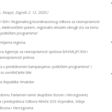
, Skopje, Zagreb 2. 12. 2020.)
PI BIH i Regionalnog koordinacionog odbora za ravnopravnost
 elektroničkim putem, regionalni virtuelni okrugli sto na temu
političkim programima”.
zemljama regiona.
orica Agencije za ravnopravnost spolova BIH/MLJPI BIH i
avnopravnost polova.
nja u predizbornim kampanjama i političkim programima” i
su uvodničarke bile:
ova Republike Hrvatske
m domu Parlamen-tarne skupštine Bosne i Hercegovine)
a i predsjednica Odbora Mreže SOS Vojvodine, Srbija
 Bosna i Hercegovina