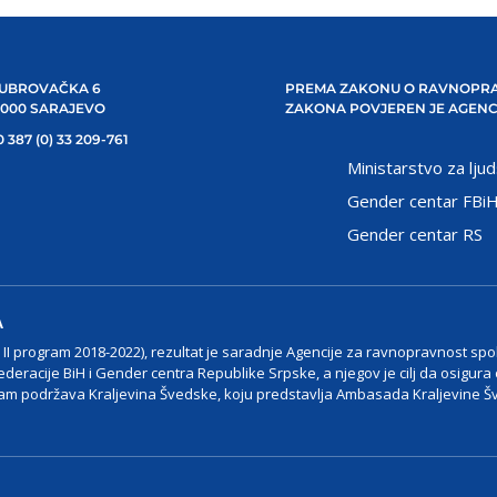
UBROVAČKA 6
PREMA ZAKONU O RAVNOPRA
1000 SARAJEVO
ZAKONA POVJEREN JE AGENC
 387 (0) 33 209-761
Ministarstvo za ljud
Gender centar FBi
Gender centar RS
A
I program 2018-2022), rezultat je saradnje Agencije za ravnopravnost spo
ederacije BiH i Gender centra Republike Srpske, a njegov je cilj da osigura
m podržava Kraljevina Švedske, koju predstavlja Ambasada Kraljevine Š