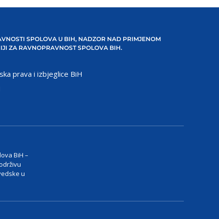
VNOSTI SPOLOVA U BIH, NADZOR NAD PRIMJENOM
IJI ZA RAVNOPRAVNOST SPOLOVA BIH.
ska prava i izbjeglice BiH
H
lova BiH –
 održivu
vedske u