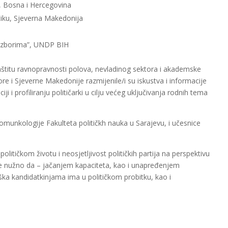
”, Bosna i Hercegovina
itiku, Sjeverna Makedonija
 izborima”, UNDP BIH
 zaštitu ravnopravnosti polova, nevladinog sektora i akademske
re i Sjeverne Makedonije razmijenile/i su iskustva i informacije
i i profiliranju političarki u cilju većeg uključivanja rodnih tema
omunkologije Fakulteta političkh nauka u Sarajevu, i učesnice
litičkom životu i neosjetljivost političkih partija na perspektivu
 je nužno da – jačanjem kapaciteta, kao i unapređenjem
rška kandidatkinjama ima u političkom probitku, kao i