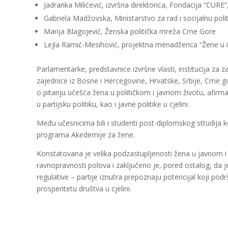
Jadranka Milićević, izvršna direktorica, Fondacija “CURE
Gabriela Madžovska, Ministarstvo za rad i socijalnu pol
Marija Blagojević, Ženska politička mreža Crne Gore
Lejla Ramić-Mesihović, projektna menadžerica “Žene u
Parlamentarke, predstavnice izvršne vlasti, institucija za
zajednice iz Bosne i Hercegovine, Hrvatske, Srbije, Crne go
o pitanju učešća žena u političkom i javnom životu, afirmacij
u partijsku politiku, kao i javne politike u cjelini.
Među učesnicima bili i studenti post-diplomskog sttudija k
programa Akedemije za žene.
Konstatovana je velika podzastupljenosti žena u javnom i po
ravnopravnosti polova i zaključeno je, pored ostalog, da
regulative – partije iznutra prepoznaju potencijal koji pod
prosperitetu društva u cjelini.