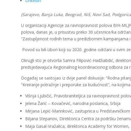
LinkedIn
(Sarajevo, Banja Luka, Beograd, Niš, Novi Sad, Podgorica
U organizaciji Agencije za ravnopravnost polova BIH-MLJ
polova, danas je, u prisustvu preko 30 učesnice/ka održan,
“Zastupljenost rodnih tema u predizbornim kampanjama i 
Povod su bili izbori koji su 2020. godine održani u svim 
Okrugli sto je otvorila Samra Filipović-Hadžiabdić, direkt
predsjedavajuća Regionalnog koordinacionog odbora za r
Događaj se sastojao iz dvije panel diskusije: “Rodna pita
“Kreiranje potražnje i preporuke za budućnost”, na kojima 
Višnja Ljubičić, Pravobraniteljica za ravnopravnost pol
Jelena Žarić – Kovačević, narodna poslanica, Srbija
Mirjana Lepić-Marinković, zastupnica u Predstavničko
Biljana Stepanov, Direktorica Centra za podršku ženam
Maja Gasal-Vražalica, direktorica Academy for Women,