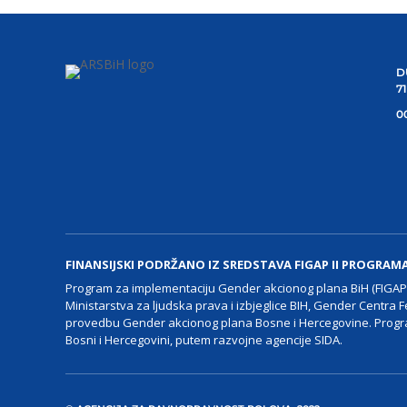
D
7
00
FINANSIJSKI PODRŽANO IZ SREDSTAVA FIGAP II PROGRAM
Program za implementaciju Gender akcionog plana BiH (FIGAP I
Ministarstva za ljudska prava i izbjeglice BIH, Gender Centra F
provedbu Gender akcionog plana Bosne i Hercegovine. Progra
Bosni i Hercegovini, putem razvojne agencije SIDA.