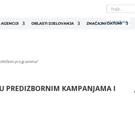
još rezultata...
 AGENCIJI
OBLASTI DJELOVANJA
ZNAČAJNI DATUMI
olitičkim programima”
 U PREDIZBORNIM KAMPANJAMA I