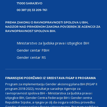
71000 SARAJEVO
00 387 (0) 33 209-761
PREMA ZAKONU O RAVNOPRAVNOSTI SPOLOVA U BIH,
NADZOR NAD PRIMJENOM ZAKONA POVJEREN JE AGENCIJI ZA
RAVNOPRAVNOST SPOLOVA BIH.
Ministarstvo za ljudska prava i izbjeglice BiH
Gender centar FBiH
Gender centar RS
FINANSIJSKI PODRŽANO IZ SREDSTAVA FIGAP II PROGRAMA
Program za implementaciju Gender akcionog plana BiH (FIGAP II
program 2018-2022), rezultat je saradnje Agencije za
ravnopravnost spolova BiH – Ministarstva za ljudska prava i
izbjeglice BIH, Gender Centra Federacije BiH i Gender centra
Republike Srpske, a njegov je cilj da osigura održivu provedbu
Gender akcionog plana Bosne i Hercegovine. Program podržava