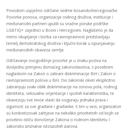
Povodom uspješno održane sedme bosanskohercegovačke
Povorke ponosa, organizacije civilnog društva, institucije i
međunarodni partneri uputili su snažne poruke podrške
LGBTIQ+ zajednici u Bosni i Hercegovini. Naglašeno je da
mirno okupljanje i borba za ravnopravnost predstavljaju
temelj demokratskog društva i ključni korak u ispunjavanju
međunarodnih obaveza zemlje.
Održavanje ovogodišnje povorke je u znaku poziva na
dosljednu primjenu domaćeg zakonodavstva, s posebnim
naglaskom na Zakon o zabrani diskriminacije BiH i Zakon o
ravnopravnosti polova u BiH. Ovi zakonski okviri eksplicitno
zabranjuju svaki oblik diskriminacije na osnovu pola, rodnog
identiteta, seksualne orijentacije i spolnih karakteristika, te
obavezuju sve nivoe vlasti da osiguraju jednaka prava i
sigurnost za sve građane i građanke. S tim u vezi, organizatori
su konkretizovali zahtjeve na nekoliko prioritetnih od kojih se
posebno ističu donošenje Zakona o rodnom identitetu I
zakonsko priznanje istospolnih parova.