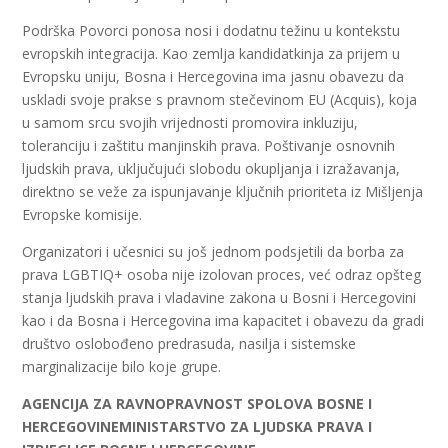
Podrška Povorci ponosa nosi i dodatnu težinu u kontekstu
evropskih integracija. Kao zemlja kandidatkinja za prijem u
Evropsku uniju, Bosna i Hercegovina ima jasnu obavezu da
uskladi svoje prakse s pravnom stečevinom EU (Acquis), koja
u samom srcu svojih vrijednosti promovira inkluziju,
toleranciju i zaštitu manjinskih prava. Poštivanje osnovnih
ljudskih prava, uključujući slobodu okupljanja i izražavanja,
direktno se veže za ispunjavanje ključnih prioriteta iz Mišljenja
Evropske komisije.
Organizatori i učesnici su još jednom podsjetili da borba za
prava LGBTIQ+ osoba nije izolovan proces, već odraz opšteg
stanja ljudskih prava i vladavine zakona u Bosni i Hercegovini
kao i da Bosna i Hercegovina ima kapacitet i obavezu da gradi
društvo oslobođeno predrasuda, nasilja i sistemske
marginalizacije bilo koje grupe.
AGENCIJA ZA RAVNOPRAVNOST SPOLOVA BOSNE I
HERCEGOVINE
MINISTARSTVO ZA LJUDSKA PRAVA I