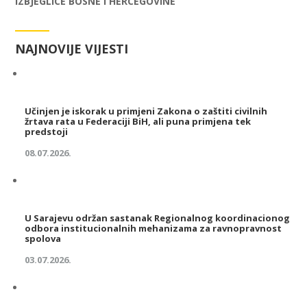
IZBJEGLICE BOSNE I HERCEGOVINE
NAJNOVIJE VIJESTI
Učinjen je iskorak u primjeni Zakona o zaštiti civilnih
žrtava rata u Federaciji BiH, ali puna primjena tek
predstoji
08.07.2026.
U Sarajevu održan sastanak Regionalnog koordinacionog
odbora institucionalnih mehanizama za ravnopravnost
spolova
03.07.2026.