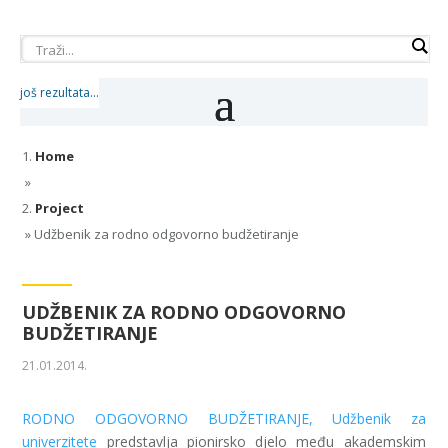
još rezultata...
Home
»
Project
»
Udžbenik za rodno odgovorno budžetiranje
UDŽBENIK ZA RODNO ODGOVORNO
BUDŽETIRANJE
21.01.2014.
RODNO ODGOVORNO BUDŽETIRANJE,
Udžbenik za
univerzitete
predstavlja pionirsko djelo među akademskim