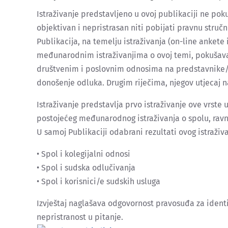
Istraživanje predstavljeno u ovoj publikaciji ne poku
objektivan i nepristrasan niti pobijati pravnu stru
Publikacija, na temelju istraživanja (on-line ankete i
međunarodnim istraživanjima o ovoj temi, pokušava
društvenim i poslovnim odnosima na predstavnike/c
donošenje odluka. Drugim riječima, njegov utjecaj n
Istraživanje predstavlja prvo istraživanje ove vrste 
postojećeg međunarodnog istraživanja o spolu, ravn
U samoj Publikaciji odabrani rezultati ovog istraživa
• Spol i kolegijalni odnosi
• Spol i sudska odlučivanja
• Spol i korisnici/e sudskih usluga
Izvještaj naglašava odgovornost pravosuđa za identif
nepristranost u pitanje.