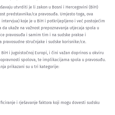
šavaju utvrditi je li zakon u Bosni i Hercegovini (BiH)
čnost predstavnika/ca pravosuđa. Umjesto toga, ova
 intervjua) koje je u BiH i potkrijepljeno i već postojećim
 da ukaže na važnost prepoznavanja utjecaja spola u
e pravosuđa i samim tim i na sudske prakse i
a pravosudne stručnjake i sudske korisnike/ce.
u BiH i jugoistočnoj Europi, i čini važan doprinos u okviru
opravnosti spolova, te implikacijama spola u pravosuđu.
nja prikazani su u tri kategorije:
iciranje i rješavanje faktora koji mogu dovesti sudsku