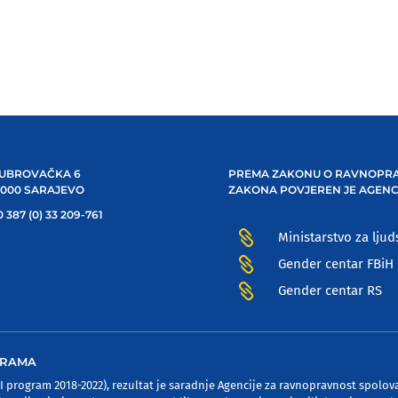
UBROVAČKA 6
PREMA ZAKONU O RAVNOPRA
1000 SARAJEVO
ZAKONA POVJEREN JE AGENC
 387 (0) 33 209-761

Ministarstvo za ljud

Gender centar FBiH

Gender centar RS
OGRAMA
program 2018-2022), rezultat je saradnje Agencije za ravnopravnost spolov