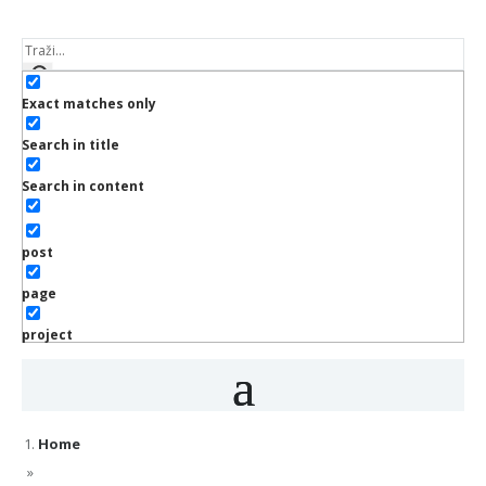
Exact matches only
Search in title
Search in content
post
page
project
Home
»