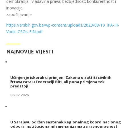
demokra􀆟ja i vladavina prava; bezbjednost; konkurentnost i
inovacije;
zapošljavanje
https://arsbih.gov.ba/wp-content/uploads/2023/08/10_IPA-III-
Vodic-CSOs-FIN.pdf
NAJNOVIJE VIJESTI
Učinjen je iskorak u primjeni Zakona o zaštiti civilnih
žrtava rata u Federaciji BiH, ali puna primjena tek
predstoji
08.07.2026.
U Sarajevu održan sastanak Regionalnog koordinacionog
odbora institucionalnih mehanizama za ravnopravnost