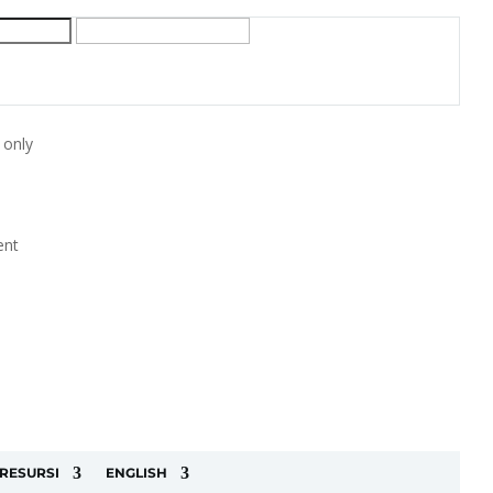
 only
ent
RESURSI
ENGLISH