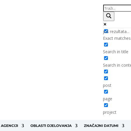
još rezultata...
Exact matches
Search in title
Search in cont
post
page
project
 AGENCIJI
OBLASTI DJELOVANJA
ZNAČAJNI DATUMI