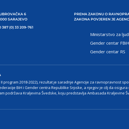
UBROVAČKA 6
PREMA ZAKONU O RAVNOPRA
1000 SARAJEVO
ZAKONA POVJEREN JE AGENC
 387 (0) 33 209-761
Ministarstvo za ljud
Gender centar FBi
Gender centar RS
A
I program 2018-2022), rezultat je saradnje Agencije za ravnopravnost spo
ederacije BiH i Gender centra Republike Srpske, a njegov je cilj da osigura
m podržava Kraljevina Švedske, koju predstavlja Ambasada Kraljevine Š