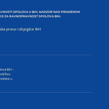
VNOSTI SPOLOVA U BIH, NADZOR NAD PRIMJENOM
IJI ZA RAVNOPRAVNOST SPOLOVA BIH.
ska prava i izbjeglice BiH
H
lova BiH –
 održivu
vedske u