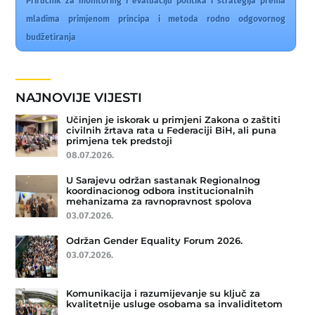
Priručnik za monitoring i evaluaciju politika i strategija prema
mladima primjenom principa i metoda rodno odgovornog
budžetiranja
NAJNOVIJE VIJESTI
Učinjen je iskorak u primjeni Zakona o zaštiti
civilnih žrtava rata u Federaciji BiH, ali puna
primjena tek predstoji
08.07.2026.
U Sarajevu održan sastanak Regionalnog
koordinacionog odbora institucionalnih
mehanizama za ravnopravnost spolova
03.07.2026.
Održan Gender Equality Forum 2026.
03.07.2026.
Komunikacija i razumijevanje su ključ za
kvalitetnije usluge osobama sa invaliditetom