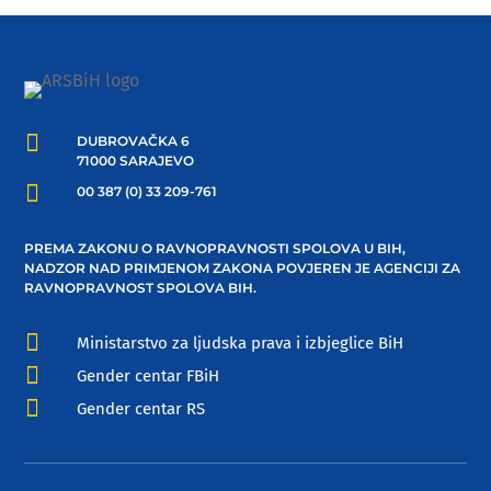

DUBROVAČKA 6
71000 SARAJEVO

00 387 (0) 33 209-761
PREMA ZAKONU O RAVNOPRAVNOSTI SPOLOVA U BIH,
NADZOR NAD PRIMJENOM ZAKONA POVJEREN JE AGENCIJI ZA
RAVNOPRAVNOST SPOLOVA BIH.

Ministarstvo za ljudska prava i izbjeglice BiH

Gender centar FBiH

Gender centar RS