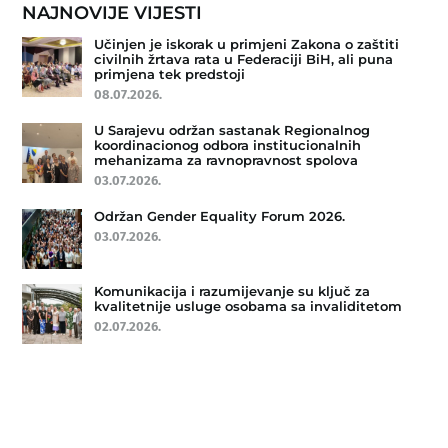
NAJNOVIJE VIJESTI
Učinjen je iskorak u primjeni Zakona o zaštiti
civilnih žrtava rata u Federaciji BiH, ali puna
primjena tek predstoji
08.07.2026.
U Sarajevu održan sastanak Regionalnog
koordinacionog odbora institucionalnih
mehanizama za ravnopravnost spolova
03.07.2026.
Održan Gender Equality Forum 2026.
03.07.2026.
Komunikacija i razumijevanje su ključ za
kvalitetnije usluge osobama sa invaliditetom
02.07.2026.