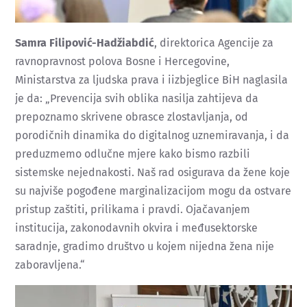
Samra Filipović-Hadžiabdić
, direktorica Agencije za
ravnopravnost polova Bosne i Hercegovine,
Ministarstva za ljudska prava i iizbjeglice BiH naglasila
je da: „Prevencija svih oblika nasilja zahtijeva da
prepoznamo skrivene obrasce zlostavljanja, od
porodičnih dinamika do digitalnog uznemiravanja, i da
preduzmemo odlučne mjere kako bismo razbili
sistemske nejednakosti. Naš rad osigurava da žene koje
su najviše pogođene marginalizacijom mogu da ostvare
pristup zaštiti, prilikama i pravdi. Ojačavanjem
institucija, zakonodavnih okvira i međusektorske
saradnje, gradimo društvo u kojem nijedna žena nije
zaboravljena.“