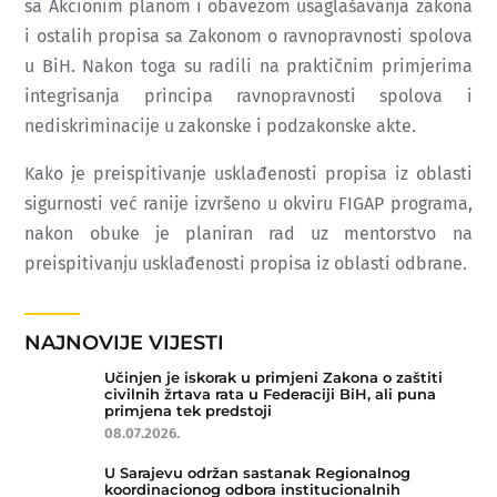
sa Akcionim planom i obavezom usaglašavanja zakona
i ostalih propisa sa Zakonom o ravnopravnosti spolova
u BiH. Nakon toga su radili na praktičnim primjerima
integrisanja principa ravnopravnosti spolova i
nediskriminacije u zakonske i podzakonske akte.
Kako je preispitivanje usklađenosti propisa iz oblasti
sigurnosti već ranije izvršeno u okviru FIGAP programa,
nakon obuke je planiran rad uz mentorstvo na
preispitivanju usklađenosti propisa iz oblasti odbrane.
NAJNOVIJE VIJESTI
Učinjen je iskorak u primjeni Zakona o zaštiti
civilnih žrtava rata u Federaciji BiH, ali puna
primjena tek predstoji
08.07.2026.
U Sarajevu održan sastanak Regionalnog
koordinacionog odbora institucionalnih