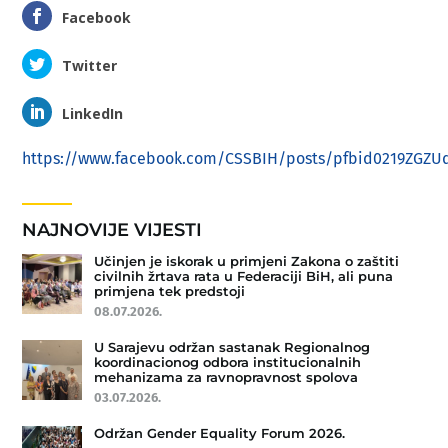
Facebook
Twitter
LinkedIn
https://www.facebook.com/CSSBIH/posts/pfbid0219ZG
NAJNOVIJE VIJESTI
Učinjen je iskorak u primjeni Zakona o zaštiti
civilnih žrtava rata u Federaciji BiH, ali puna
primjena tek predstoji
08.07.2026.
U Sarajevu održan sastanak Regionalnog
koordinacionog odbora institucionalnih
mehanizama za ravnopravnost spolova
03.07.2026.
Održan Gender Equality Forum 2026.