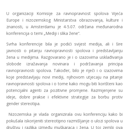
U organizaciji Komisije za ravnopravnost spolova Vijeća
Europe i nizozemskog Ministarstva obrazovanja, kulture i
znanosti, u Amsterdamu je 4-5.07. održana međunarodna
konferencija o temi „Mediji i slika žene“.
Svrha konferencije bila je podići svijest medija, ali i šire
javnosti o pitanju ravnopravnosti spolova i predstavljanju
žena u medijima. Razgovarano je i o izazovima usklađivanja
slobode izražavanja novinara i podržavanja principa
ravnopravnosti spolova. Također, bilo je riječi i o izazovima
koje predstavljaju novi mediji, njihovom utjecaju na pitanje
ravnopravnosti spolova i o tome kako mogu biti korišteni kao
potencijalni agenti za pozitivne promjene. Razmijenjene su
ideje, dobre prakse i efektivne strategije za borbu protiv
gender stereotipa.
Nizozemska je vlada organizirala ovu konferenciju kako bi
pokušala iskorijeniti stereotipno razmišljanje o ulozi spolova u
društvu i razlika između muškaraca i žena. U toj zemlji ova