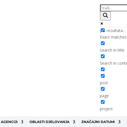
još rezultata...
Exact matches
Search in title
Search in cont
post
page
project
 AGENCIJI
OBLASTI DJELOVANJA
ZNAČAJNI DATUMI