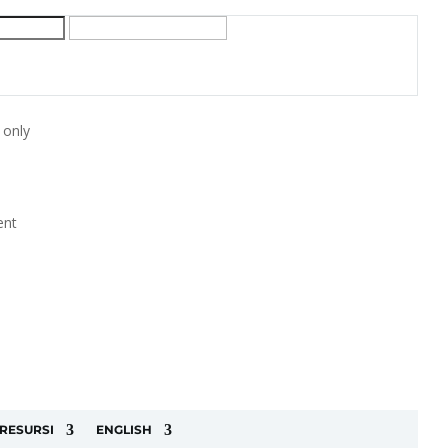
 only
ent
RESURSI
ENGLISH