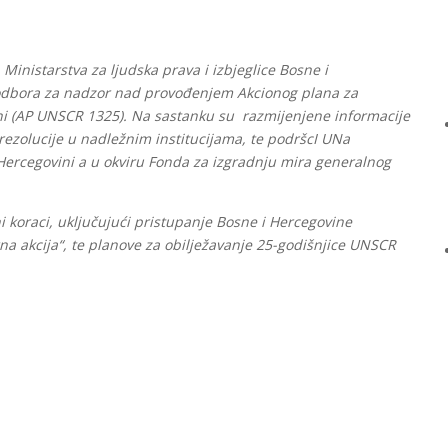
inistarstva za ljudska prava i izbjeglice Bosne i
odbora za nadzor nad provođenjem Akcionog plana za
ni (AP UNSCR 1325). Na sastanku su razmijenjene informacije
ezolucije u nadležnim institucijama, te podršcI UNa
Hercegovini a u okviru Fonda za izgradnju mira generalnog
 koraci, uključujući pristupanje Bosne i Hercegovine
a akcija“, te planove za obilježavanje 25-godišnjice UNSCR