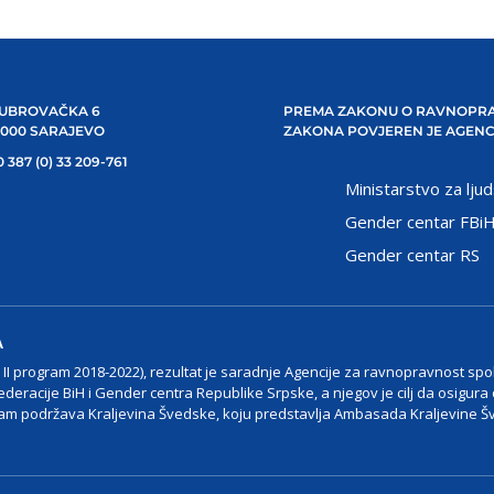
UBROVAČKA 6
PREMA ZAKONU O RAVNOPRA
1000 SARAJEVO
ZAKONA POVJEREN JE AGENC
 387 (0) 33 209-761
Ministarstvo za ljud
Gender centar FBi
Gender centar RS
A
I program 2018-2022), rezultat je saradnje Agencije za ravnopravnost spo
ederacije BiH i Gender centra Republike Srpske, a njegov je cilj da osigura
m podržava Kraljevina Švedske, koju predstavlja Ambasada Kraljevine Š