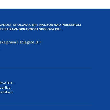
VNOSTI SPOLOVA U BIH, NADZOR NAD PRIMJENOM
IJI ZA RAVNOPRAVNOST SPOLOVA BIH.
ska prava i izbjeglice BiH
H
lova BiH –
 održivu
vedske u