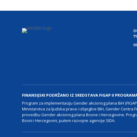
D
7
00
FINANSIJSKI PODRŽANO IZ SREDSTAVA FIGAP II PROGRAM
Program za implementaciju Gender akcionog plana BiH (FIGAP I
Ministarstva za ljudska prava i izbjeglice BIH, Gender Centra F
provedbu Gender akcionog plana Bosne i Hercegovine. Progra
Bosni i Hercegovini, putem razvojne agencije SIDA.