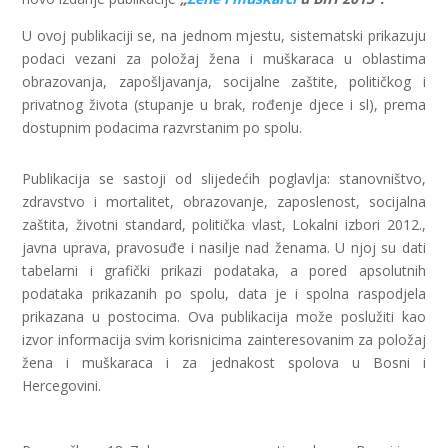
U ovoj publikaciji se, na jednom mjestu, sistematski prikazuju
podaci vezani za položaj žena i muškaraca u oblastima
obrazovanja, zapošljavanja, socijalne zaštite, političkog i
privatnog života (stupanje u brak, rođenje djece i sl), prema
dostupnim podacima razvrstanim po spolu.
Publikacija se sastoji od slijedećih poglavlja: stanovništvo,
zdravstvo i mortalitet, obrazovanje, zaposlenost, socijalna
zaštita, životni standard, politička vlast, Lokalni izbori 2012.,
javna uprava, pravosuđe i nasilje nad ženama. U njoj su dati
tabelarni i grafički prikazi podataka, a pored apsolutnih
podataka prikazanih po spolu, data je i spolna raspodjela
prikazana u postocima. Ova publikacija može poslužiti kao
izvor informacija svim korisnicima zainteresovanim za položaj
žena i muškaraca i za jednakost spolova u Bosni i
Hercegovini.