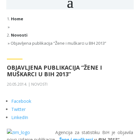
Home
»
Novosti
»
Objavljena publikacija “Žene i muškarci u BIH 2013”
OBJAVLJENA PUBLIKACIJA “ŽENE I
MUŠKARCI U BIH 2013”
20.05.2014.
|
NOVOSTI
Facebook
Twitter
LinkedIn
Agencija za statistiku BiH je objavila
novo izdanje publikacije
„
Žene i muškarci
u BIH 2013“.