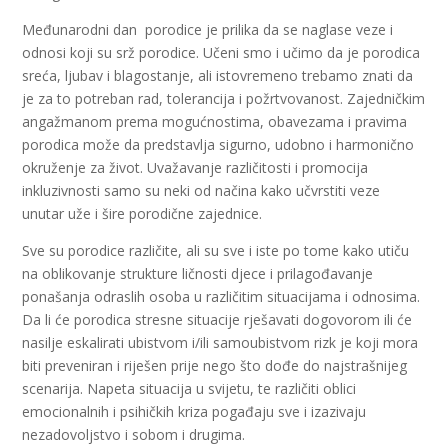
Međunarodni dan porodice je prilika da se naglase veze i
odnosi koji su srž porodice. Učeni smo i učimo da je porodica
sreća, ljubav i blagostanje, ali istovremeno trebamo znati da
je za to potreban rad, tolerancija i požrtvovanost. Zajedničkim
angažmanom prema mogućnostima, obavezama i pravima
porodica može da predstavlja sigurno, udobno i harmonično
okruženje za život. Uvažavanje različitosti i promocija
inkluzivnosti samo su neki od načina kako učvrstiti veze
unutar uže i šire porodične zajednice.
Sve su porodice različite, ali su sve i iste po tome kako utiču
na oblikovanje strukture ličnosti djece i prilagođavanje
ponašanja odraslih osoba u različitim situacijama i odnosima.
Da li će porodica stresne situacije rješavati dogovorom ili će
nasilje eskalirati ubistvom i/ili samoubistvom rizk je koji mora
biti preveniran i riješen prije nego što dođe do najstrašnijeg
scenarija. Napeta situacija u svijetu, te različiti oblici
emocionalnih i psihičkih kriza pogađaju sve i izazivaju
nezadovoljstvo i sobom i drugima.