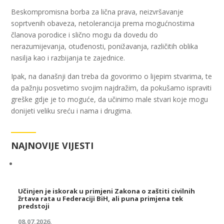
Beskompromisna borba za lična prava, neizvršavanje
soprtvenih obaveza, netolerancija prema mogućnostima
članova porodice i slično mogu da dovedu do
nerazumijevanja, otuđenosti, ponižavanja, različitih oblika
nasilja kao i razbijanja te zajednice.
Ipak, na današnji dan treba da govorimo o lijepim stvarima, te
da pažnju posvetimo svojim najdražim, da pokušamo ispraviti
greške gdje je to moguće, da učinimo male stvari koje mogu
donijeti veliku sreću i nama i drugima.
NAJNOVIJE VIJESTI
Učinjen je iskorak u primjeni Zakona o zaštiti civilnih
žrtava rata u Federaciji BiH, ali puna primjena tek
predstoji
08.07.2026.