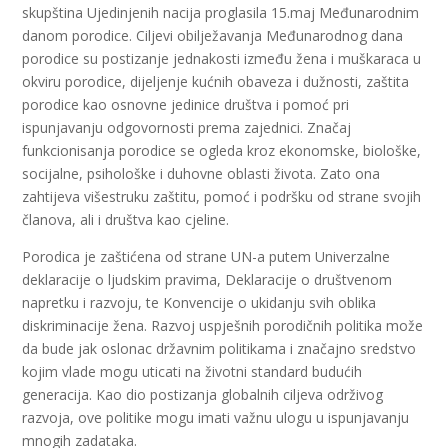
skupština Ujedinjenih nacija proglasila 15.maj Međunarodnim
danom porodice. Ciljevi obilježavanja Međunarodnog dana
porodice su postizanje jednakosti između žena i muškaraca u
okviru porodice, dijeljenje kućnih obaveza i dužnosti, zaštita
porodice kao osnovne jedinice društva i pomoć pri
ispunjavanju odgovornosti prema zajednici. Značaj
funkcionisanja porodice se ogleda kroz ekonomske, biološke,
socijalne, psihološke i duhovne oblasti života. Zato ona
zahtijeva višestruku zaštitu, pomoć i podršku od strane svojih
članova, ali i društva kao cjeline.
Porodica je zaštićena od strane UN-a putem Univerzalne
deklaracije o ljudskim pravima, Deklaracije o društvenom
napretku i razvoju, te Konvencije o ukidanju svih oblika
diskriminacije žena. Razvoj uspješnih porodičnih politika može
da bude jak oslonac državnim politikama i značajno sredstvo
kojim vlade mogu uticati na životni standard budućih
generacija. Kao dio postizanja globalnih ciljeva održivog
razvoja, ove politike mogu imati važnu ulogu u ispunjavanju
mnogih zadataka.