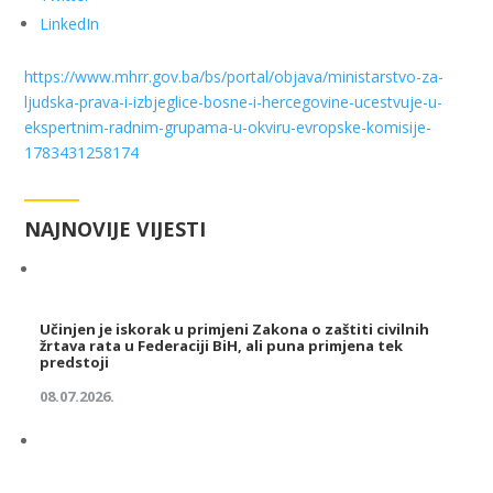
LinkedIn
https://www.mhrr.gov.ba/bs/portal/objava/ministarstvo-za-
ljudska-prava-i-izbjeglice-bosne-i-hercegovine-ucestvuje-u-
ekspertnim-radnim-grupama-u-okviru-evropske-komisije-
1783431258174
NAJNOVIJE VIJESTI
Učinjen je iskorak u primjeni Zakona o zaštiti civilnih
žrtava rata u Federaciji BiH, ali puna primjena tek
predstoji
08.07.2026.