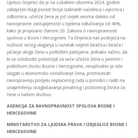
Uprkos činjenici da je na Lokalnim izborima 2024. godine
zabilježen blagi porast broja izabranih načelnica i vijećnica i
odbornica, učešće žena je još uvijek veoma daleko od
ravnopravne zastupljenosti u tijelima odlučivanja od 40%,
kako je propisano članom 20. Zakona o ravnopravnosti
spolova u Bosni i Hercegovini. Ta činjenica nas podsjeća na
nužnost većeg ulaganja u razvitak svijesti biračica i birača i
jačanje uloge žena u političkim partijama. Jednako važno, da
bi se oslobodio potencijal za veće učešće žena u javnom i
političkom životu Bosne i Hercegovine, neophodno je više
ulagati u ekonomsko osnaživanje žena, promovisati
ravnopravniju podjelu neplaćenog rada u porodici i raditi na
unapređenju usaglašavanja privatnog i poslovnog života za
žene u našem društvu.
AGENCIJA ZA RAVNOPRAVNOST SPOLOVA BOSNE I
HERCEGOVINE
MINISTARSTVO ZA LJUDSKA PRAVA I IZBJEGLICE BOSNE I
HERCEGOVINE