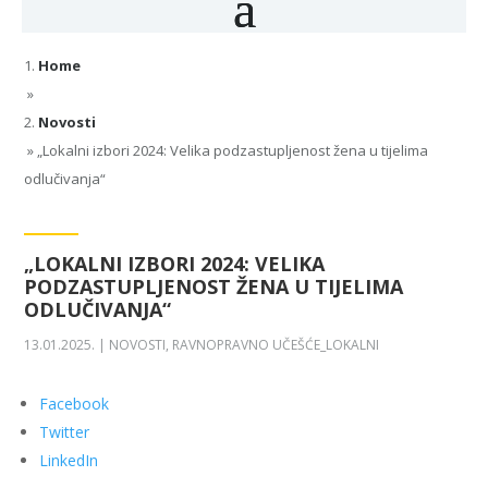
Home
»
Novosti
»
„Lokalni izbori 2024: Velika podzastupljenost žena u tijelima
odlučivanja“
„LOKALNI IZBORI 2024: VELIKA
PODZASTUPLJENOST ŽENA U TIJELIMA
ODLUČIVANJA“
13.01.2025.
|
NOVOSTI
,
RAVNOPRAVNO UČEŠĆE_LOKALNI
Facebook
Twitter
LinkedIn