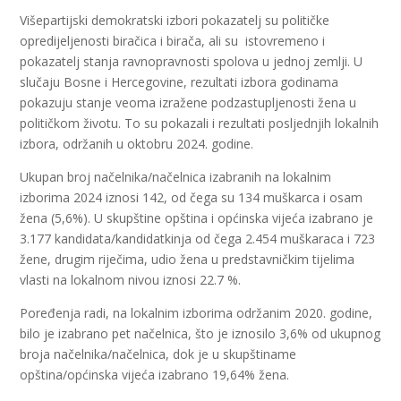
Višepartijski demokratski izbori pokazatelj su političke
opredijeljenosti biračica i birača, ali su istovremeno i
pokazatelj stanja ravnopravnosti spolova u jednoj zemlji. U
slučaju Bosne i Hercegovine, rezultati izbora godinama
pokazuju stanje veoma izražene podzastupljenosti žena u
političkom životu. To su pokazali i rezultati posljednjih lokalnih
izbora, održanih u oktobru 2024. godine.
Ukupan broj načelnika/načelnica izabranih na lokalnim
izborima 2024 iznosi 142, od čega su 134 muškarca i osam
žena (5,6%). U skupštine opština i općinska vijeća izabrano je
3.177 kandidata/kandidatkinja od čega 2.454 muškaraca i 723
žene, drugim riječima, udio žena u predstavničkim tijelima
vlasti na lokalnom nivou iznosi 22.7 %.
Poređenja radi, na lokalnim izborima održanim 2020. godine,
bilo je izabrano pet načelnica, što je iznosilo 3,6% od ukupnog
broja načelnika/načelnica, dok je u skupštiname
opština/općinska vijeća izabrano 19,64% žena.