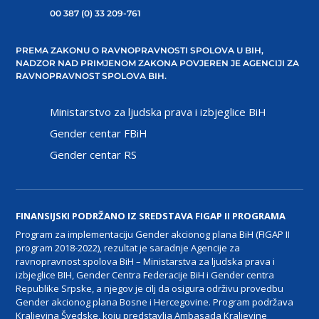
00 387 (0) 33 209-761
PREMA ZAKONU O RAVNOPRAVNOSTI SPOLOVA U BIH,
NADZOR NAD PRIMJENOM ZAKONA POVJEREN JE AGENCIJI ZA
RAVNOPRAVNOST SPOLOVA BIH.
Ministarstvo za ljudska prava i izbjeglice BiH
Gender centar FBiH
Gender centar RS
FINANSIJSKI PODRŽANO IZ SREDSTAVA FIGAP II PROGRAMA
Program za implementaciju Gender akcionog plana BiH (FIGAP II
program 2018-2022), rezultat je saradnje Agencije za
ravnopravnost spolova BiH – Ministarstva za ljudska prava i
izbjeglice BIH, Gender Centra Federacije BiH i Gender centra
Republike Srpske, a njegov je cilj da osigura održivu provedbu
Gender akcionog plana Bosne i Hercegovine. Program podržava
Kraljevina Švedske, koju predstavlja Ambasada Kraljevine