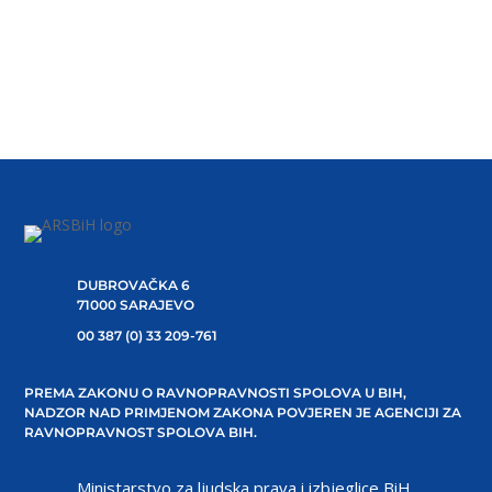
gender-equality-strategy-2026-2030Preuzmi Evropska
komisija je 5. marta 2026. godine usvojila Strategiju za
rodnu...
DUBROVAČKA 6
71000 SARAJEVO
00 387 (0) 33 209-761
PREMA ZAKONU O RAVNOPRAVNOSTI SPOLOVA U BIH,
NADZOR NAD PRIMJENOM ZAKONA POVJEREN JE AGENCIJI ZA
RAVNOPRAVNOST SPOLOVA BIH.
Ministarstvo za ljudska prava i izbjeglice BiH