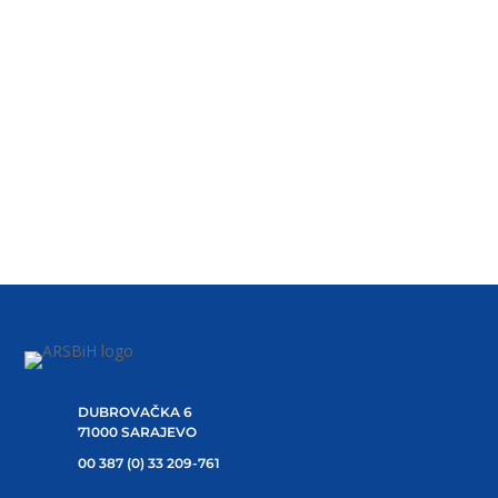
Tematska sjednica povodom
Međunarodnog dana borbe protiv
nasilja nad ženama
Komisija za ostvarivanje ravnopravnosti spolova
Predstavničkog doma Parlamentarne skupštine BiH, u
saradnji s...
1
…
52
53
54
55
56
DUBROVAČKA 6
71000 SARAJEVO
00 387 (0) 33 209-761