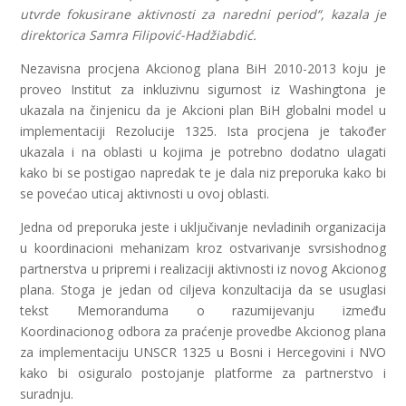
utvrde fokusirane aktivnosti za naredni period“, kazala je
direktorica Samra Filipović-Hadžiabdić.
Nezavisna procjena Akcionog plana BiH 2010-2013 koju je
proveo Institut za inkluzivnu sigurnost iz Washingtona je
ukazala na činjenicu da je Akcioni plan BiH globalni model u
implementaciji Rezolucije 1325. Ista procjena je također
ukazala i na oblasti u kojima je potrebno dodatno ulagati
kako bi se postigao napredak te je dala niz preporuka kako bi
se povećao uticaj aktivnosti u ovoj oblasti.
Jedna od preporuka jeste i uključivanje nevladinih organizacija
u koordinacioni mehanizam kroz ostvarivanje svrsishodnog
partnerstva u pripremi i realizaciji aktivnosti iz novog Akcionog
plana. Stoga je jedan od ciljeva konzultacija da se usuglasi
tekst Memoranduma o razumijevanju između
Koordinacionog odbora za praćenje provedbe Akcionog plana
za implementaciju UNSCR 1325 u Bosni i Hercegovini i NVO
kako bi osiguralo postojanje platforme za partnerstvo i
suradnju.