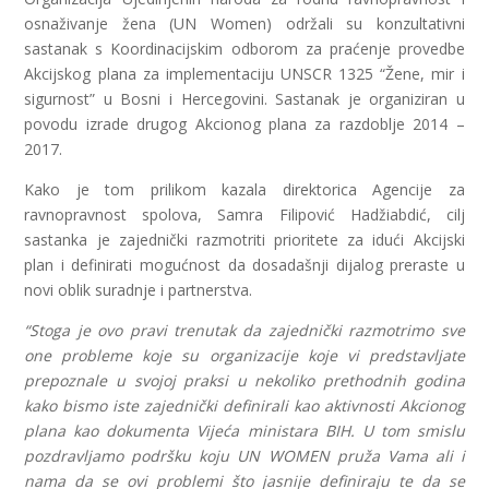
osnaživanje žena (UN Women) održali su konzultativni
sastanak s Koordinacijskim odborom za praćenje provedbe
Akcijskog plana za implementaciju UNSCR 1325 “Žene, mir i
sigurnost” u Bosni i Hercegovini. Sastanak je organiziran u
povodu izrade drugog Akcionog plana za razdoblje 2014 –
2017.
Kako je tom prilikom kazala direktorica Agencije za
ravnopravnost spolova, Samra Filipović Hadžiabdić, cilj
sastanka je zajednički razmotriti prioritete za idući Akcijski
plan i definirati mogućnost da dosadašnji dijalog preraste u
novi oblik suradnje i partnerstva.
“Stoga je ovo pravi trenutak da zajednički razmotrimo sve
one probleme koje su organizacije koje vi predstavljate
prepoznale u svojoj praksi u nekoliko prethodnih godina
kako bismo iste zajednički definirali kao aktivnosti Akcionog
plana kao dokumenta Vijeća ministara BIH. U tom smislu
pozdravljamo podršku koju UN WOMEN pruža Vama ali i
nama da se ovi problemi što jasnije definiraju te da se