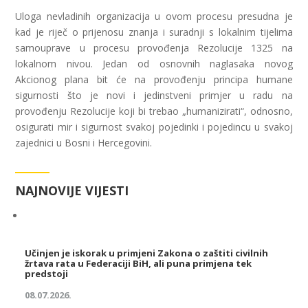
Uloga nevladinih organizacija u ovom procesu presudna je
kad je riječ o prijenosu znanja i suradnji s lokalnim tijelima
samouprave u procesu provođenja Rezolucije 1325 na
lokalnom nivou. Jedan od osnovnih naglasaka novog
Akcionog plana bit će na provođenju principa humane
sigurnosti što je novi i jedinstveni primjer u radu na
provođenju Rezolucije koji bi trebao „humanizirati“, odnosno,
osigurati mir i sigurnost svakoj pojedinki i pojedincu u svakoj
zajednici u Bosni i Hercegovini.
NAJNOVIJE VIJESTI
Učinjen je iskorak u primjeni Zakona o zaštiti civilnih
žrtava rata u Federaciji BiH, ali puna primjena tek
predstoji
08.07.2026.