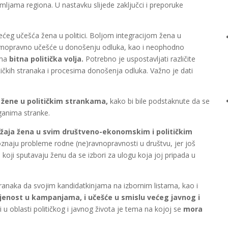
emljama regiona. U nastavku slijede zaključci i preporuke
ećeg učešća žena u politici. Boljom integracijom žena u
 ravnopravno učešće u donošenju odluka, kao i neophodno
oma
bitna politička volja.
Potrebno je uspostavljati različite
čkih stranaka i procesima donošenja odluka. Važno je dati
i žene u političkim strankama,
kako bi bile podstaknute da se
ganima stranke.
ožaja žena u svim društveno-ekonomskim i političkim
oznaju probleme rodne (ne)ravnopravnosti u društvu, jer još
a koji sputavaju ženu da se izbori za ulogu koja joj pripada u
stranaka da svojim kandidatkinjama na izbornim listama, kao i
jenost u kampanjama, i učešće u smislu većeg javnog i
 u oblasti političkog i javnog života je tema na kojoj se
mora