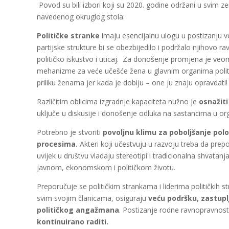
Povod su bili izbori koji su 2020. godine održani u svim z
navedenog okruglog stola:
Političke stranke
imaju esencijalnu ulogu u postizanju v
partijske strukture bi se obezbijedilo i podržalo njihovo
političko iskustvo i uticaj. Za donošenje promjena je ve
mehanizme za veće učešće žena u glavnim organima politi
priliku ženama jer kada je dobiju – one ju znaju opravdati!
Različitim oblicima izgradnje kapaciteta nužno je
osnažit
uključe u diskusije i donošenje odluka na sastancima u or
Potrebno je stvoriti
povoljnu klimu za
poboljšanje pol
procesima.
Akteri koji učestvuju u razvoju treba da prep
uvijek u društvu vladaju stereotipi i tradicionalna shvatanj
javnom, ekonomskom i političkom životu.
Preporučuje se političkim strankama i liderima političkih 
svim svojim članicama, osiguraju
veću podršku, zastupl
političkog angažmana
. Postizanje rodne ravnopravnosti
kontinuirano raditi.