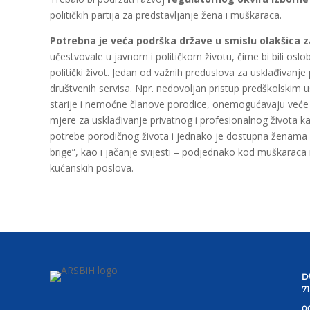
političkih partija za predstavljanje žena i muškaraca.
Potrebna je veća podrška države u smislu olakšica z
učestvovale u javnom i političkom životu, čime bi bili oslo
politički život. Jedan od važnih preduslova za usklađivanje
društvenih servisa. Npr. nedovoljan pristup predškolskim 
starije i nemoćne članove porodice, onemogućavaju veće 
mjere za usklađivanje privatnog i profesionalnog života k
potrebe porodičnog života i jednako je dostupna ženama
brige”, kao i jačanje svijesti – podjednako kod muškaraca 
kućanskih poslova.
D
7
00