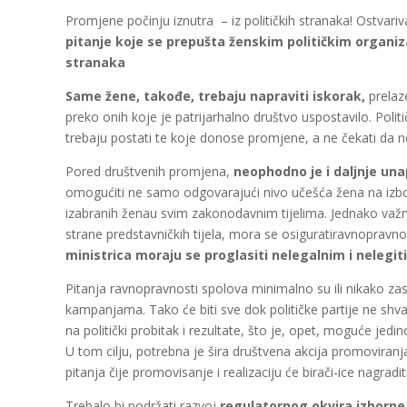
Promjene počinju iznutra – iz političkih stranaka! Ostvar
pitanje koje se prepušta ženskim političkim
organiza
stranaka
Same žene, takođe, trebaju napraviti iskorak,
prelaze
preko onih koje je patrijarhalno društvo uspostavilo. Poli
trebaju postati te koje donose promjene, a ne čekati da nek
Pored društvenih promjena,
neophodno je i daljnje un
omogućiti ne samo odgovarajući nivo učešća žena na izbor
izabranih ženau svim zakonodavnim tijelima. Jednako važ
strane predstavničkih tijela, mora se osiguratiravnoprav
ministrica moraju se proglasiti nelegalnim i nelegi
Pitanja ravnopravnosti spolova minimalno su ili nikako za
kampanjama. Tako će biti sve dok političke partije ne shva
na politički probitak i rezultate, što je, opet, moguće jed
U tom cilju, potrebna je šira društvena akcija promoviranj
pitanja čije promovisanje i realizaciju će birači-ice nagrad
Trebalo bi podržati razvoj
regulatornog okvira izborn