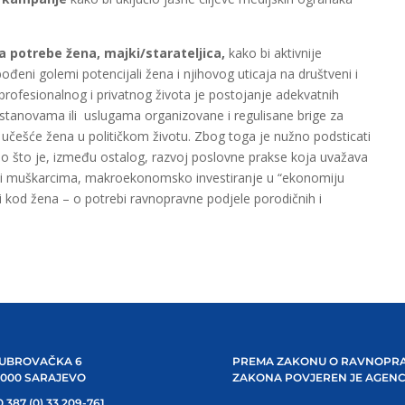
a potrebe žena, majki/starateljica,
kako bi aktivnije
bođeni golemi potencijali žena i njihovog uticaja na društveni i
 profesionalnog i privatnog života je postojanje adekvatnih
ustanovama ili uslugama organizovane i regulisane brige za
učešće žena u političkom životu. Zbog toga je nužno podsticati
ao što je, između ostalog, razvoj poslovne prakse koja uvažava
 i muškarcima, makroekonomsko investiranje u “ekonomiju
i kod žena – o potrebi ravnopravne podjele porodičnih i
UBROVAČKA 6
PREMA ZAKONU O RAVNOPRA
1000 SARAJEVO
ZAKONA POVJEREN JE AGENC
 387 (0) 33 209-761