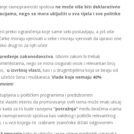
ivanje ravnopravnosti spolova
ne
može više biti deklarativno
cijama, nego se mora uključiti u sva tijela i sve politike
ći preko ograničenja koje same sebi postavljaju, a još više
tičarke moraju vjerovati u sebe i moraju vjerovati da upravo one
o drugi to za njih učini!
apređenje zakonodavstva.
Izborni zakoni bi trebali
nimlistama, nego se mora osigurati visok i relevantan broj
no,
u izvršnoj vlasti,
kao i u drugimtijelima koja se biraju od
no učešće žena i muškaraca.
Vlade koje nemaju 40%
timnim!
stupljena u političkim programima i predizbornim
te vlastiti interes da promovisanje ovih tema može imati uticaj
ino kada za to bude razvijena
“potražnja”
među biračima-icama.
a ravnopravnosti spolova kao validnog i politički relevantnog
iti, i u vezi kojega će izabrane zvaničnike držati odgovornim.
e kampanje
kako bi uključio jasne ciljeve medijskih ogranaka