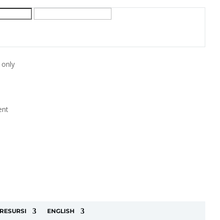
 only
ent
RESURSI
ENGLISH