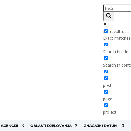
još rezultata...
Exact matches
Search in title
Search in cont
post
page
project
 AGENCIJI
OBLASTI DJELOVANJA
ZNAČAJNI DATUMI