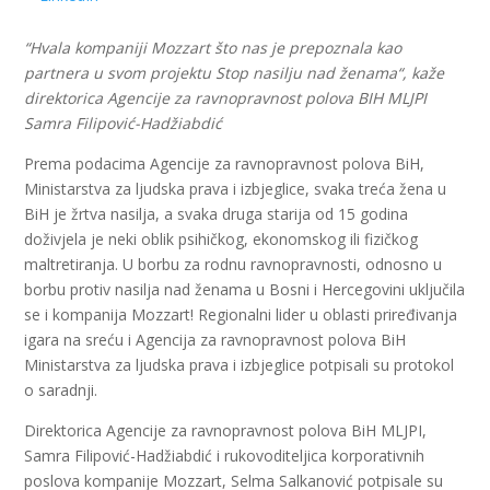
“Hvala kompaniji Mozzart što nas je prepoznala kao
partnera u svom projektu Stop nasilju nad ženama“, kaže
direktorica Agencije za ravnopravnost polova BIH MLJPI
Samra Filipović-Hadžiabdić
Prema podacima Agencije za ravnopravnost polova BiH,
Ministarstva za ljudska prava i izbjeglice, svaka treća žena u
BiH je žrtva nasilja, a svaka druga starija od 15 godina
doživjela je neki oblik psihičkog, ekonomskog ili fizičkog
maltretiranja. U borbu za rodnu ravnopravnosti, odnosno u
borbu protiv nasilja nad ženama u Bosni i Hercegovini uključila
se i kompanija Mozzart! Regionalni lider u oblasti priređivanja
igara na sreću i Agencija za ravnopravnost polova BiH
Ministarstva za ljudska prava i izbjeglice potpisali su protokol
o saradnji.
Direktorica Agencije za ravnopravnost polova BiH MLJPI,
Samra Filipović-Hadžiabdić i rukovoditeljica korporativnih
poslova kompanije Mozzart, Selma Salkanović potpisale su