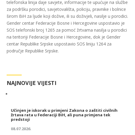
telefonska linija daje savjete, informacije te upućuje na službe
za podršku porodici, savjetovališta, policiju, pravnike i bolnice
širom BiH za ljude koji dožive, ili su doživjeli, nasilje u porodici.
Gender centar Federacije Bosne i Hercegovine uspostavio je
SOS telefonski broj 1265 za pomoć žrtvama nasilja u porodici
na teritoriji Federacije Bosne i Hercegovine, dok je Gender
centar Republike Srpske uspostavio SOS liniju 1264 za
područje Republike Srpske.
NAJNOVIJE VIJESTI
Učinjen je iskorak u primjeni Zakona o zaštiti civilnih
žrtava rata u Federaciji BiH, ali puna primjena tek
predstoji
08.07.2026.