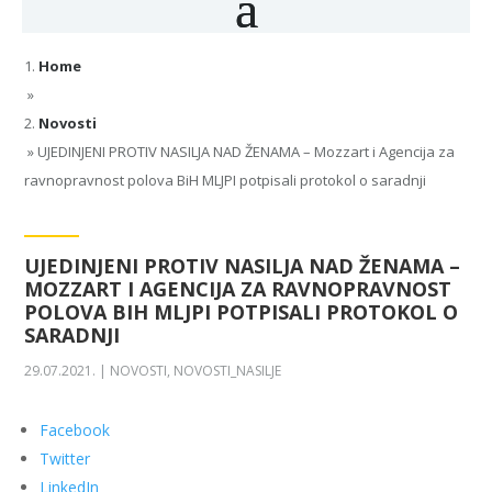
Home
»
Novosti
»
UJEDINJENI PROTIV NASILJA NAD ŽENAMA – Mozzart i Agencija za
ravnopravnost polova BiH MLJPI potpisali protokol o saradnji
UJEDINJENI PROTIV NASILJA NAD ŽENAMA –
MOZZART I AGENCIJA ZA RAVNOPRAVNOST
POLOVA BIH MLJPI POTPISALI PROTOKOL O
SARADNJI
29.07.2021.
|
NOVOSTI
,
NOVOSTI_NASILJE
Facebook
Twitter
LinkedIn