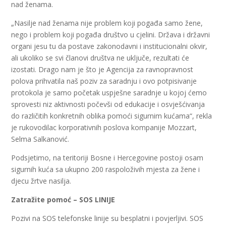
nad ženama.
„Nasilje nad ženama nije problem koji pogađa samo žene,
nego i problem koji pogađa društvo u cjelini. Država i državni
organi jesu tu da postave zakonodavni i institucionalni okvir,
ali ukoliko se svi članovi društva ne uključe, rezultati će
izostati. Drago nam je što je Agencija za ravnopravnost
polova prihvatila naš poziv za saradnju i ovo potpisivanje
protokola je samo početak uspješne saradnje u kojoj ćemo
sprovesti niz aktivnosti počevši od edukacije i osvješćivanja
do različitih konkretnih oblika pomoći sigurnim kućama“, rekla
je rukovodilac korporativnih poslova kompanije Mozzart,
Selma Salkanović.
Podsjetimo, na teritoriji Bosne i Hercegovine postoji osam
sigurnih kuća sa ukupno 200 raspoloživih mjesta za žene i
djecu žrtve nasilja.
Zatražite pomoć – SOS LINIJE
Pozivi na SOS telefonske linije su besplatni i povjerljivi. SOS