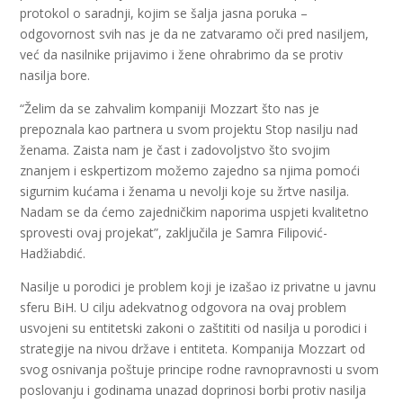
protokol o saradnji, kojim se šalja jasna poruka –
odgovornost svih nas je da ne zatvaramo oči pred nasiljem,
već da nasilnike prijavimo i žene ohrabrimo da se protiv
nasilja bore.
“Želim da se zahvalim kompaniji Mozzart što nas je
prepoznala kao partnera u svom projektu Stop nasilju nad
ženama. Zaista nam je čast i zadovoljstvo što svojim
znanjem i eskpertizom možemo zajedno sa njima pomoći
sigurnim kućama i ženama u nevolji koje su žrtve nasilja.
Nadam se da ćemo zajedničkim naporima uspjeti kvalitetno
sprovesti ovaj projekat”, zaključila je Samra Filipović-
Hadžiabdić.
Nasilje u porodici je problem koji je izašao iz privatne u javnu
sferu BiH. U cilju adekvatnog odgovora na ovaj problem
usvojeni su entitetski zakoni o zaštititi od nasilja u porodici i
strategije na nivou države i entiteta. Kompanija Mozzart od
svog osnivanja poštuje principe rodne ravnopravnosti u svom
poslovanju i godinama unazad doprinosi borbi protiv nasilja