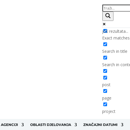
još rezultata...
Exact matches
Search in title
Search in cont
post
page
project
 AGENCIJI
OBLASTI DJELOVANJA
ZNAČAJNI DATUMI