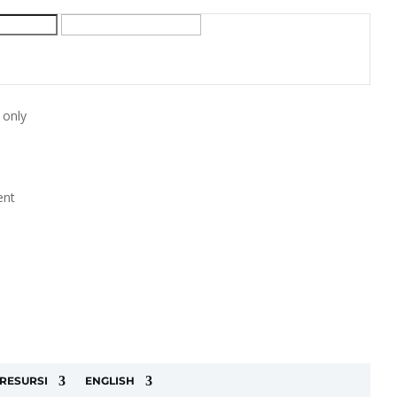
 only
ent
RESURSI
ENGLISH