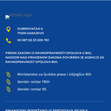

DUBROVAČKA 6
71000 SARAJEVO

00 387 (0) 33 209-761
PREMA ZAKONU O RAVNOPRAVNOSTI SPOLOVA U BIH,
NADZOR NAD PRIMJENOM ZAKONA POVJEREN JE AGENCIJI ZA
RAVNOPRAVNOST SPOLOVA BIH.

Ministarstvo za ljudska prava i izbjeglice BiH

Gender centar FBiH

Gender centar RS
FINANSIJSKI PODRŽANO IZ SREDSTAVA FIGAP II