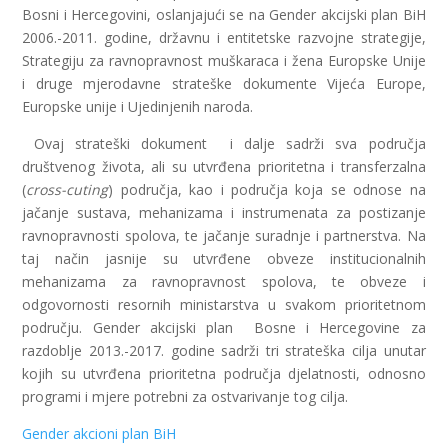
Bosni i Hercegovini, oslanjajući se na Gender akcijski plan BiH
2006.-2011. godine, državnu i entitetske razvojne strategije,
Strategiju za ravnopravnost muškaraca i žena Europske Unije
i druge mjerodavne strateške dokumente Vijeća Europe,
Europske unije i Ujedinjenih naroda.
Ovaj strateški dokument i dalje sadrži sva područja
društvenog života, ali su utvrđena prioritetna i transferzalna
(
cross-cuting
) područja, kao i područja koja se odnose na
jačanje sustava, mehanizama i instrumenata za postizanje
ravnopravnosti spolova, te jačanje suradnje i partnerstva. Na
taj način jasnije su utvrđene obveze institucionalnih
mehanizama za ravnopravnost spolova, te obveze i
odgovornosti resornih ministarstva u svakom prioritetnom
području. Gender akcijski plan Bosne i Hercegovine za
razdoblje 2013.-2017. godine sadrži tri strateška cilja unutar
kojih su utvrđena prioritetna područja djelatnosti, odnosno
programi i mjere potrebni za ostvarivanje tog cilja.
Gender akcioni plan BiH