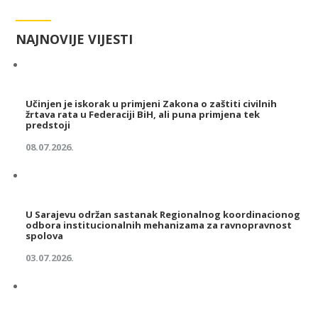
NAJNOVIJE VIJESTI
Učinjen je iskorak u primjeni Zakona o zaštiti civilnih
žrtava rata u Federaciji BiH, ali puna primjena tek
predstoji
08.07.2026.
U Sarajevu održan sastanak Regionalnog koordinacionog
odbora institucionalnih mehanizama za ravnopravnost
spolova
03.07.2026.