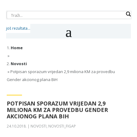
još rezultata...
Home
»
Novosti
»
Potpisan sporazum vrijedan 2,9 miliona KM za provedbu
Gender akcionog plana BiH
POTPISAN SPORAZUM VRIJEDAN 2,9
MILIONA KM ZA PROVEDBU GENDER
AKCIONOG PLANA BIH
24.10.2018.
|
NOVOSTI
,
NOVOSTI_FIGAP