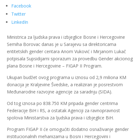
Facebook
Twitter
LinkedIn
Ministrica za ljudska prava i izbjeglice Bosne i Hercegovine
Semiha Borovac danas je u Sarajevu sa direktoricama
entitetskih gender centara Anom Vuković i Mirjanom Lukač
potpisala Supsidijarni sporazum za provedbu Gender akcionog
plana Bosne i Hercegovine – FIGAP II Program.
Ukupan budžet ovog programa u iznosu od 2,9 miliona KM
donacija je Kraljevine Švedske, a realiziran je posrestvom
Međunarodne razvojne agencije za saradnju (SIDA).
Od tog iznosa po 838.750 KM pripada gender centrima
Federacije BiH i RS, a ostatak Agenciji za ravnopravnost
spolova Ministarstva za ljudska prava i izbjeglice BiH.
Program FIGAP II će omogućiti dodatno osnaživanje gender
institucionalnih mehanizama u Bosni i Hercegovini i