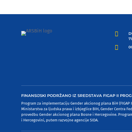

D
7

00
FINANSIJSKI PODRŽANO IZ SREDSTAVA FIGAP II PR
Program za implementaciju Gender akcionog plana BiH (FIGAP II 
Ministarstva za ljudska prava i izbjeglice BIH, Gender Centra Fe
provedbu Gender akcionog plana Bosne i Hercegovine. Program 
i Hercegovini, putem razvojne agencije SIDA.