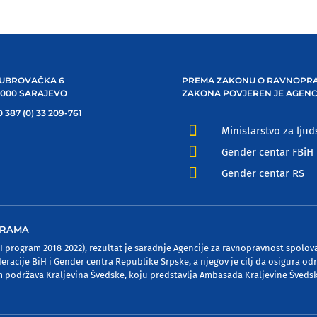
UBROVAČKA 6
PREMA ZAKONU O RAVNOPRA
1000 SARAJEVO
ZAKONA POVJEREN JE AGENC
 387 (0) 33 209-761

Ministarstvo za ljud

Gender centar FBiH

Gender centar RS
OGRAMA
program 2018-2022), rezultat je saradnje Agencije za ravnopravnost spolov
deracije BiH i Gender centra Republike Srpske, a njegov je cilj da osigura od
podržava Kraljevina Švedske, koju predstavlja Ambasada Kraljevine Šveds