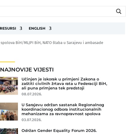
RESURSI
ENGLISH
t spolova BiH/MLJPI BiH, NATO štaba u Sarajevu i ambasade
NAJNOVIJE VIJESTI
Učinjen je iskorak u primjeni Zakona o
zaštiti civilnih žrtava rata u Federaciji BiH,
ali puna primjena tek predstoji
08.07.2026.
U Sarajevu održan sastanak Regionalnog
koordinacionog odbora institucionalnih
mehanizama za ravnopravnost spolova
03.07.2026.
Održan Gender Equality Forum 2026.