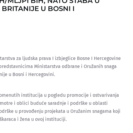
/MLJPI BIH, NATO ŠTABA U
BRITANIJE U BOSNI I
tarstva za ljudska prava I izbjeglice Bosne I Hercegovine
 predstavnicima Ministarstva odbrane i Oružanih snaga
ije u Bosni i Hercegovini.
pomenutih institucija u pogledu promocije i ostvarivanja
zmotre i oblici buduće saradnje i podrške u oblasti
odrške u provođenju projekata u Oružanim snagama koji
karaca i žena u ovoj instituciji.