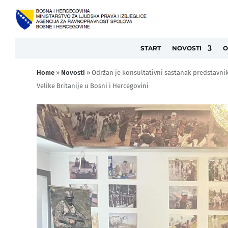
START
NOVOSTI
O
Home
»
Novosti
»
Održan je konsultativni sastanak predstavni
Velike Britanije u Bosni i Hercegovini