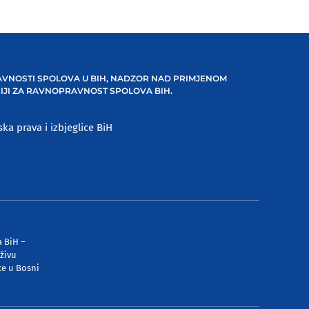
VNOSTI SPOLOVA U BIH, NADZOR NAD PRIMJENOM
IJI ZA RAVNOPRAVNOST SPOLOVA BIH.
ska prava i izbjeglice BiH
a BiH –
rživu
ke u Bosni