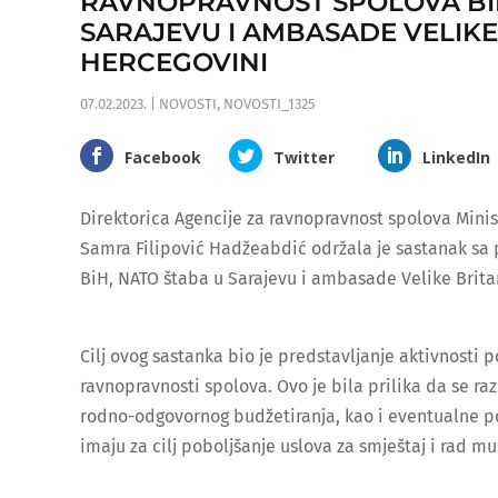
RAVNOPRAVNOST SPOLOVA BIH
SARAJEVU I AMBASADE VELIKE 
HERCEGOVINI
07.02.2023.
|
NOVOSTI
,
NOVOSTI_1325
Facebook
Twitter
LinkedIn
Direktorica Agencije za ravnopravnost spolova Minis
Samra Filipović Hadžeabdić održala je sastanak sa
BiH, NATO štaba u Sarajevu i ambasade Velike Britan
Cilj ovog sastanka bio je predstavljanje aktivnosti 
ravnopravnosti spolova. Ovo je bila prilika da se ra
rodno-odgovornog budžetiranja, kao i eventualne p
imaju za cilj poboljšanje uslova za smještaj i rad muš