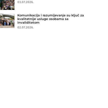
03.07.2026.
Komunikacija i razumijevanje su ključ za
kvalitetnije usluge osobama sa
invaliditetom
02.07.2026.