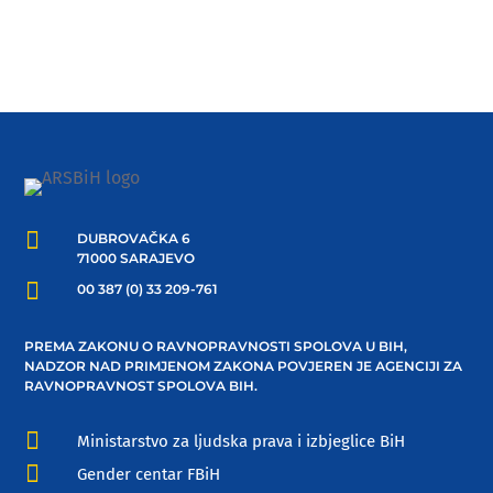

DUBROVAČKA 6
71000 SARAJEVO

00 387 (0) 33 209-761
PREMA ZAKONU O RAVNOPRAVNOSTI SPOLOVA U BIH,
NADZOR NAD PRIMJENOM ZAKONA POVJEREN JE AGENCIJI ZA
RAVNOPRAVNOST SPOLOVA BIH.

Ministarstvo za ljudska prava i izbjeglice BiH

Gender centar FBiH