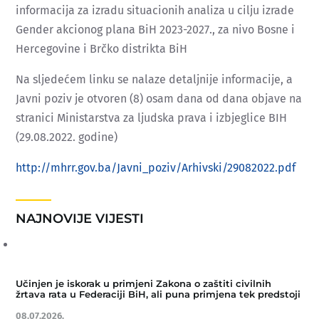
informacija za izradu situacionih analiza u cilju izrade
Gender akcionog plana BiH 2023-2027., za nivo Bosne i
Hercegovine i Brčko distrikta BiH
Na sljedećem linku se nalaze detaljnije informacije, a
Javni poziv je otvoren (8) osam dana od dana objave na
stranici Ministarstva za ljudska prava i izbjeglice BIH
(29.08.2022. godine)
http://mhrr.gov.ba/Javni_poziv/Arhivski/29082022.pdf
NAJNOVIJE VIJESTI
Učinjen je iskorak u primjeni Zakona o zaštiti civilnih
žrtava rata u Federaciji BiH, ali puna primjena tek predstoji
08.07.2026.