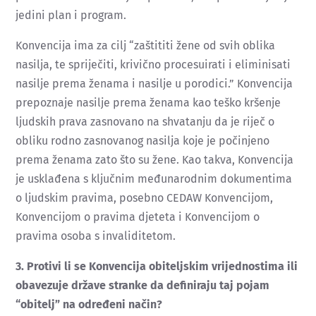
jedini plan i program.
Konvencija ima za cilj “zaštititi žene od svih oblika
nasilja, te spriječiti, krivično procesuirati i eliminisati
nasilje prema ženama i nasilje u porodici.” Konvencija
prepoznaje nasilje prema ženama kao teško kršenje
ljudskih prava zasnovano na shvatanju da je riječ o
obliku rodno zasnovanog nasilja koje je počinjeno
prema ženama zato što su žene. Kao takva, Konvencija
je usklađena s ključnim međunarodnim dokumentima
o ljudskim pravima, posebno CEDAW Konvencijom,
Konvencijom o pravima djeteta i Konvencijom o
pravima osoba s invaliditetom.
3. Protivi li se Konvencija obiteljskim vrijednostima ili
obavezuje države stranke da definiraju taj pojam
“obitelj” na određeni način?