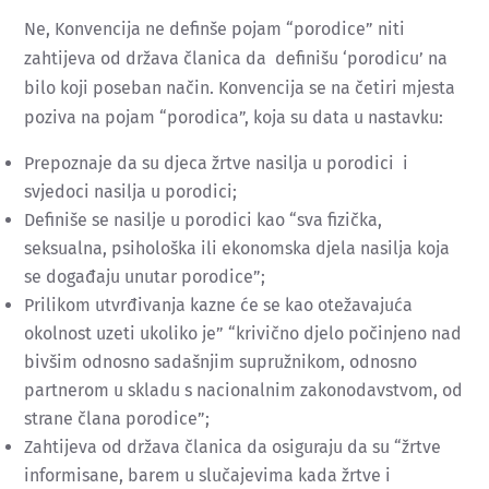
Ne, Konvencija ne definše pojam “porodice” niti
zahtijeva od država članica da definišu ‘porodicu’ na
bilo koji poseban način. Konvencija se na četiri mjesta
poziva na pojam “porodica”, koja su data u nastavku:
Prepoznaje da su djeca žrtve nasilja u porodici i
svjedoci nasilja u porodici;
Definiše se nasilje u porodici kao “sva fizička,
seksualna, psihološka ili ekonomska djela nasilja koja
se događaju unutar porodice”;
Prilikom utvrđivanja kazne će se kao otežavajuća
okolnost uzeti ukoliko je” “krivično djelo počinjeno nad
bivšim odnosno sadašnjim supružnikom, odnosno
partnerom u skladu s nacionalnim zakonodavstvom, od
strane člana porodice”;
Zahtijeva od država članica da osiguraju da su “žrtve
informisane, barem u slučajevima kada žrtve i