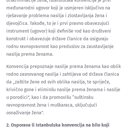
diskriminacije žena, Istanbulska konvencija je prvi
međunarodni ugovor koji je usmjeren isključivo na
rješavanje problema nasilja i zlostavljanja žena i
djevojčica. Takođe, to je i prvi pravno obavezujući
instrument (ugovor) koji definiše rod kao društveni
konstrukt i obavezuje države članice da osiguraju
rodnu ravnopravnost kao preduslov za zaustavljanje
nasilja prema ženama.
Konvencija prepoznaje nasilje prema ženama kao oblik
rodno zasnovanog nasilja i zahtijeva od država članica
da „zaštite žene od svih oblika nasilja, te spriječe,
krivično gone i eliminšu nasilje prema ženama i nasilje
u porodici”, kao i da promovišu “suštinsku
ravnopravnost žena i muškaraca, uključujući
osnaživanje žena”.
2. Osporava li Istanbulska konvencija na bilo koji