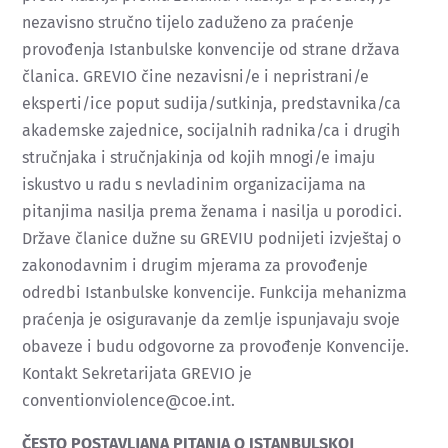
nezavisno stručno tijelo zaduženo za praćenje
provođenja Istanbulske konvencije od strane država
članica. GREVIO čine nezavisni/e i nepristrani/e
eksperti/ice poput sudija/sutkinja, predstavnika/ca
akademske zajednice, socijalnih radnika/ca i drugih
stručnjaka i stručnjakinja od kojih mnogi/e imaju
iskustvo u radu s nevladinim organizacijama na
pitanjima nasilja prema ženama i nasilja u porodici.
Države članice dužne su GREVIU podnijeti izvještaj o
zakonodavnim i drugim mjerama za provođenje
odredbi Istanbulske konvencije. Funkcija mehanizma
praćenja je osiguravanje da zemlje ispunjavaju svoje
obaveze i budu odgovorne za provođenje Konvencije.
Kontakt Sekretarijata GREVIO je
conventionviolence@coe.int.
ČESTO POSTAVLJANA PITANJA O ISTANBULSKOJ