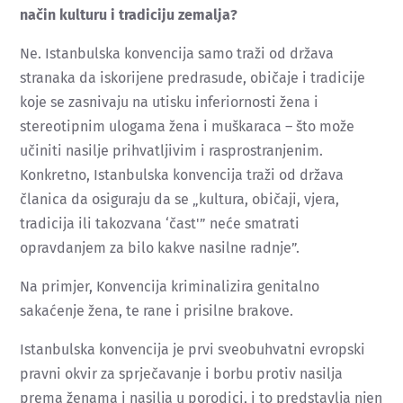
način kulturu i tradiciju zemalja?
Ne. Istanbulska konvencija samo traži od država
stranaka da iskorijene predrasude, običaje i tradicije
koje se zasnivaju na utisku inferiornosti žena i
stereotipnim ulogama žena i muškaraca – što može
učiniti nasilje prihvatljivim i rasprostranjenim.
Konkretno, Istanbulska konvencija traži od država
članica da osiguraju da se „kultura, običaji, vjera,
tradicija ili takozvana ‘čast'” neće smatrati
opravdanjem za bilo kakve nasilne radnje”.
Na primjer, Konvencija kriminalizira genitalno
sakaćenje žena, te rane i prisilne brakove.
Istanbulska konvencija je prvi sveobuhvatni evropski
pravni okvir za sprječavanje i borbu protiv nasilja
prema ženama i nasilja u porodici, i to predstavlja njen