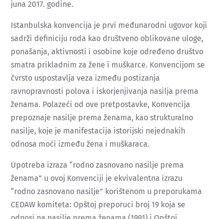
juna 2017. godine.
Istanbulska konvencija je prvi međunarodni ugovor koji
sadrži definiciju roda kao društveno oblikovane uloge,
ponašanja, aktivnosti i osobine koje određeno društvo
smatra prikladnim za žene i muškarce. Konvencijom se
čvrsto uspostavlja veza između postizanja
ravnopravnosti polova i iskorjenjivanja nasilja prema
ženama. Polazeći od ove pretpostavke, Konvencija
prepoznaje nasilje prema ženama, kao strukturalno
nasilje, koje je manifestacija istorijski nejednakih
odnosa moći između žena i muškaraca.
Upotreba izraza “rodno zasnovano nasilje prema
ženama” u ovoj Konvenciji je ekvivalentna izrazu
“rodno zasnovano nasilje” korištenom u preporukama
CEDAW komiteta: Opštoj preporuci broj 19 koja se
odnosi na nasilje prema ženama (1991) i Opštoj