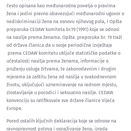
često opisana kao međunarodna povelja o pravima
žena i jedini pravno obavezujući međunarodni ugovor o
nediskriminaciji žena na osnovu njihovog pola, i Opšta
preporuka CEDAW komiteta br.19 (1991) koja se odnosi
na nasilje prema ženama. Opšta preporuka br. 19 traži
od država članica da u svoje periodične izvještaje
prema CEDAW komitetu uključe statističke podatke o
učestalosti nasilja prema ženama, informacije o
pružanju usluga žrtvama, te zakonodavnim i drugim
mjerama za zaštitu žena od nasilja u svakodnevnom
životu, uključujući uznemiravanje na radnom mjestu,
zlostavljanje u porodici i seksualno nasilje. CEDAW
konvenciju su ratifikovale sve države članice Vijeća
Evrope.
Pored ostalih ključnih deklaracija koje se odnose na
ravnopravnost polova i osnaživanje žena, izrada