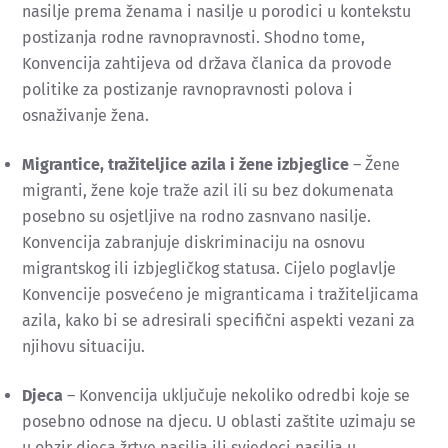
nasilje prema ženama i nasilje u porodici u kontekstu
postizanja rodne ravnopravnosti. Shodno tome,
Konvencija zahtijeva od država članica da provode
politike za postizanje ravnopravnosti polova i
osnaživanje žena.
Migrantice, tražiteljice azila i žene izbjeglice
– Žene
migranti, žene koje traže azil ili su bez dokumenata
posebno su osjetljive na rodno zasnvano nasilje.
Konvencija zabranjuje diskriminaciju na osnovu
migrantskog ili izbjegličkog statusa. Cijelo poglavlje
Konvencije posvećeno je migranticama i tražiteljicama
azila, kako bi se adresirali specifični aspekti vezani za
njihovu situaciju.
Djeca
– Konvencija uključuje nekoliko odredbi koje se
posebno odnose na djecu. U oblasti zaštite uzimaju se
u obzir djeca žrtve nasilja ili svjedoci nasilja u