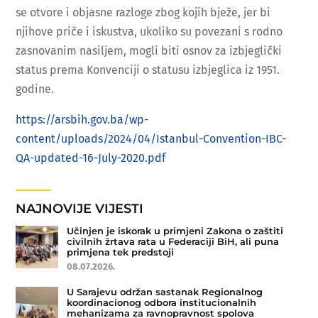
se otvore i objasne razloge zbog kojih bježe, jer bi
njihove priče i iskustva, ukoliko su povezani s rodno
zasnovanim nasiljem, mogli biti osnov za izbjeglički
status prema Konvenciji o statusu izbjeglica iz 1951.
godine.
https://arsbih.gov.ba/wp-
content/uploads/2024/04/Istanbul-Convention-IBC-
QA-updated-16-July-2020.pdf
NAJNOVIJE VIJESTI
Učinjen je iskorak u primjeni Zakona o zaštiti
civilnih žrtava rata u Federaciji BiH, ali puna
primjena tek predstoji
08.07.2026.
U Sarajevu održan sastanak Regionalnog
koordinacionog odbora institucionalnih
mehanizama za ravnopravnost spolova