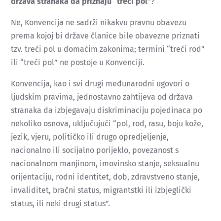
država stranaka da priznaju “treći pol”
?
Ne, Konvencija ne sadrži nikakvu pravnu obavezu
prema kojoj bi države članice bile obavezne priznati
tzv. treći pol u domaćim zakonima; termini “treći rod”
ili “treći pol” ne postoje u Konvenciji.
Konvencija, kao i svi drugi međunarodni ugovori o
ljudskim pravima, jednostavno zahtijeva od država
stranaka da izbjegavaju diskriminaciju pojedinaca po
nekoliko osnova, uključujući “pol, rod, rasu, boju kože,
jezik, vjeru, političko ili drugo opredjeljenje,
nacionalno ili socijalno porijeklo, povezanost s
nacionalnom manjinom, imovinsko stanje, seksualnu
orijentaciju, rodni identitet, dob, zdravstveno stanje,
invaliditet, bračni status, migrantstki ili izbjeglički
status, ili neki drugi status”.