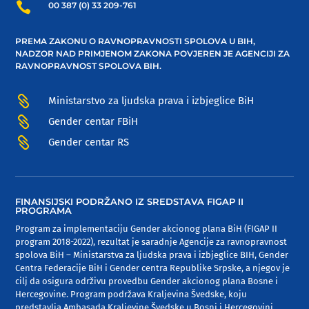

00 387 (0) 33 209-761
PREMA ZAKONU O RAVNOPRAVNOSTI SPOLOVA U BIH,
NADZOR NAD PRIMJENOM ZAKONA POVJEREN JE AGENCIJI ZA
RAVNOPRAVNOST SPOLOVA BIH.

Ministarstvo za ljudska prava i izbjeglice BiH

Gender centar FBiH

Gender centar RS
FINANSIJSKI PODRŽANO IZ SREDSTAVA FIGAP II
PROGRAMA
Program za implementaciju Gender akcionog plana BiH (FIGAP II
program 2018-2022), rezultat je saradnje Agencije za ravnopravnost
spolova BiH – Ministarstva za ljudska prava i izbjeglice BIH, Gender
Centra Federacije BiH i Gender centra Republike Srpske, a njegov je
cilj da osigura održivu provedbu Gender akcionog plana Bosne i
Hercegovine. Program podržava Kraljevina Švedske, koju
predstavlja Ambasada Kraljevine Švedske u Bosni i Hercegovini,